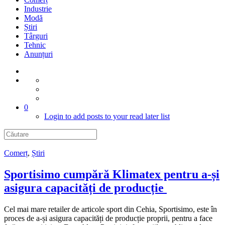
Industrie
Modă
Știri
Târguri
Tehnic
Anunțuri
0
Login to add posts to your read later list
Comerț
,
Știri
Sportisimo cumpără Klimatex pentru a-și
asigura capacități de producție
Cel mai mare retailer de articole sport din Cehia, Sportisimo, este în
proces de a-și asigura capacități de producție proprii, pentru a face