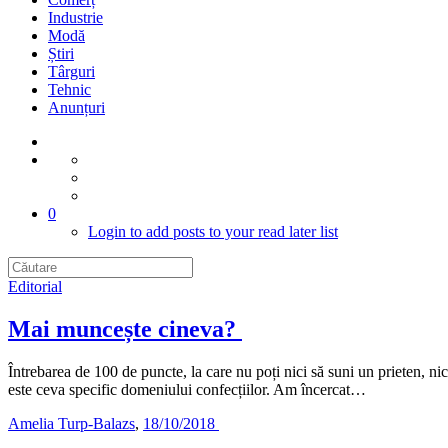
Industrie
Modă
Știri
Târguri
Tehnic
Anunțuri
0
Login to add posts to your read later list
Editorial
Mai muncește cineva?
Întrebarea de 100 de puncte, la care nu poți nici să suni un prieten, n
este ceva specific domeniului confecțiilor. Am încercat…
Amelia Turp-Balazs
,
18/10/2018