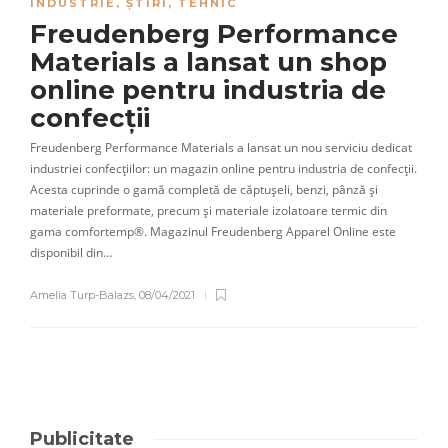
INDUSTRIE
,
ȘTIRI
,
TEHNIC
Freudenberg Performance
Materials a lansat un shop
online pentru industria de
confecții
Freudenberg Performance Materials a lansat un nou serviciu dedicat
industriei confecțiilor: un magazin online pentru industria de confecții.
Acesta cuprinde o gamă completă de căptușeli, benzi, pânză și
materiale preformate, precum și materiale izolatoare termic din
gama comfortemp®. Magazinul Freudenberg Apparel Online este
disponibil din…
Amelia Turp-Balazs
,
08/04/2021
Publicitate