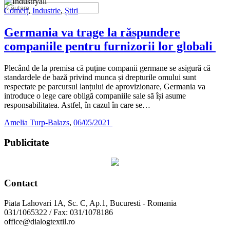
Comerț
,
Industrie
,
Știri
Germania va trage la răspundere
companiile pentru furnizorii lor globali
Plecând de la premisa că puține companii germane se asigură că
standardele de bază privind munca și drepturile omului sunt
respectate pe parcursul lanțului de aprovizionare, Germania va
introduce o lege care obligă companiile sale să își asume
responsabilitatea. Astfel, în cazul în care se…
Amelia Turp-Balazs
,
06/05/2021
Publicitate
Contact
Piata Lahovari 1A, Sc. C, Ap.1, Bucuresti - Romania
031/1065322 / Fax: 031/1078186
office@dialogtextil.ro