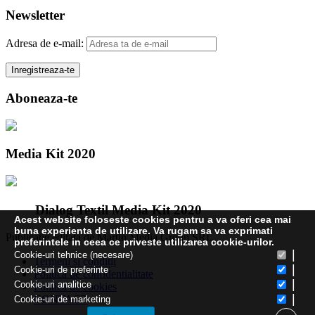
Newsletter
Adresa de e-mail:
Aboneaza-te
Media Kit 2020
Dialog Textil Media Kit 2020
Acest website foloseste cookies pentru a va oferi cea mai
buna experienta de utilizare. Va rugam sa va exprimati
Publicatie editata de Martin Media Group SRL
preferintele in ceea ce priveste utilizarea cookie-urilor.
|
Cookie-uri tehnice (necesare)
Termeni și condiții
|
Cookie-uri de preferinte
Politica de confidentialitate
|
Cookie-uri analitice
Politica de cookies
|
CONTACT
Cookie-uri de marketing