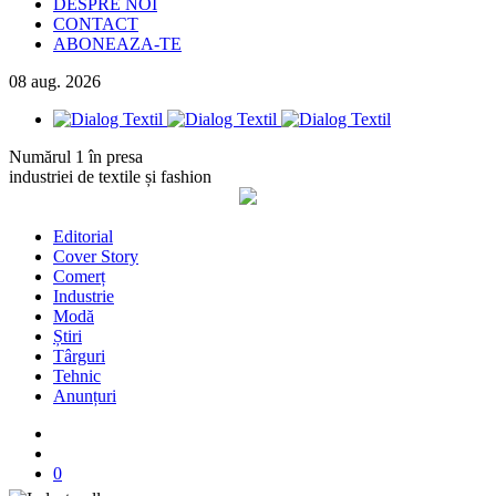
DESPRE NOI
CONTACT
ABONEAZA-TE
08
aug.
2026
Numărul 1 în presa
industriei de textile și fashion
Editorial
Cover Story
Comerț
Industrie
Modă
Știri
Târguri
Tehnic
Anunțuri
0