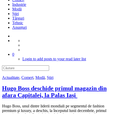
Industrie
Modă
Știri
Târguri
Tehnic
Anunțuri
0
Login to add posts to your read later list
Actualitate
,
Comerț
,
Modă
,
Știri
Hugo Boss deschide primul magazin din
afara Capitalei, la Palas Iași
Hugo Boss, unul dintre liderii mondiali pe segmentul de fashion
premium şi luxury, a deschis, la începutul lunii decembrie, primul