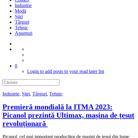
Industrie
Modă
Știri
Târguri
Tehnic
Anunțuri
0
Login to add posts to your read later list
Industrie
,
Știri
,
Târguri
,
Tehnic
Premieră mondială la ITMA 2023:
Picanol prezintă Ultimax, mașina de țesut
revoluționară
Picanol, cel mai important producător de mașini de țesut din lume,