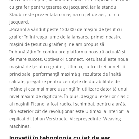
cu graifer pentru țeserea cu Jacquard, iar la standul
Stäubli este prezentată o mașină cu jet de aer, tot cu
Jacquard.
„Picanol a vândut peste 130.000 de mașini de țesut cu
graifer în întreaga lume de la lansarea primei noastre
mașini de țesut cu graifer și ne-am propus să
îmbunătățim în continuare platforma noastră actuală și
de mare succes, OptiMax-i Connect. Rezultatul este noua
mașină de țesut cu graifer, Ultimax, cu trei trei beneficii
principale: performanță maximă și rezultate de înaltă
calitate, pregătire pentru cerințele de durabilitate de
mâine și cea mai mare usurință în utilizare datorită unui
nivel maxim de digitizare. În plus, designul exterior clasic
al mașinii Picanol a fost radical schimbat, pentru a arăta
din exterior cât de revoluționar este Ultimax la interior”, a
explicat dl. Johan Verstraete, Vicepreședinte Weaving
Machines.
Inovații în tehnologia cu jet de aer