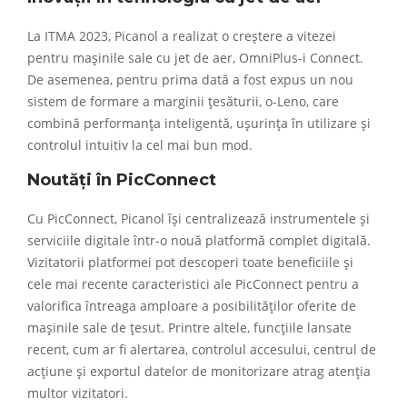
La ITMA 2023, Picanol a realizat o creștere a vitezei
pentru mașinile sale cu jet de aer, OmniPlus-i Connect.
De asemenea, pentru prima dată a fost expus un nou
sistem de formare a marginii țesăturii, o-Leno, care
combină performanța inteligentă, ușurința în utilizare și
controlul intuitiv la cel mai bun mod.
Noutăți în PicConnect
Cu PicConnect, Picanol își centralizează instrumentele și
serviciile digitale într-o nouă platformă complet digitală.
Vizitatorii platformei pot descoperi toate beneficiile și
cele mai recente caracteristici ale PicConnect pentru a
valorifica întreaga amploare a posibilităților oferite de
mașinile sale de țesut. Printre altele, funcțiile lansate
recent, cum ar fi alertarea, controlul accesului, centrul de
acțiune și exportul datelor de monitorizare atrag atenția
multor vizitatori.