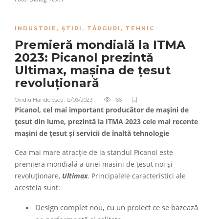
INDUSTRIE
,
ȘTIRI
,
TÂRGURI
,
TEHNIC
Premieră mondială la ITMA
2023: Picanol prezintă
Ultimax, mașina de țesut
revoluționară
Ovidiu Handolescu
,
12/06/2023
166
Picanol, cel mai important producător de mașini de
țesut din lume, prezintă la ITMA 2023 cele mai recente
mașini de țesut și servicii de înaltă tehnologie
Cea mai mare atracție de la standul Picanol este
premiera mondială a unei masini de țesut noi și
revoluționare,
Ultimax
. Principalele caracteristici ale
acesteia sunt:
Design complet nou, cu un proiect ce se bazează