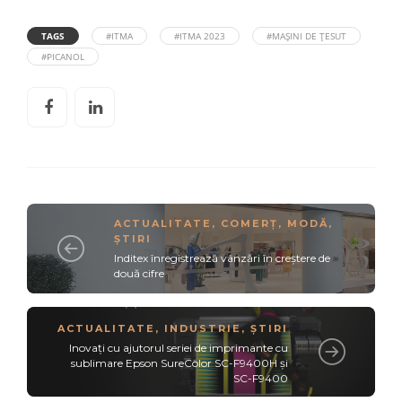
TAGS
#ITMA
#ITMA 2023
#MAȘINI DE ȚESUT
#PICANOL
ACTUALITATE
,
COMERȚ
,
MODĂ
,
ȘTIRI
Inditex înregistrează vânzări în creștere de
două cifre
ACTUALITATE
,
INDUSTRIE
,
ȘTIRI
Inovați cu ajutorul seriei de imprimante cu
sublimare Epson SureColor SC-F9400H și
SC-F9400