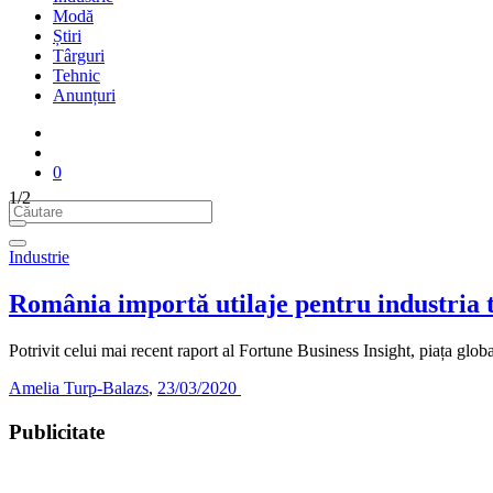
Modă
Știri
Târguri
Tehnic
Anunțuri
0
1/2
Industrie
România importă utilaje pentru industria t
Potrivit celui mai recent raport al Fortune Business Insight, piața glo
Amelia Turp-Balazs
,
23/03/2020
Publicitate