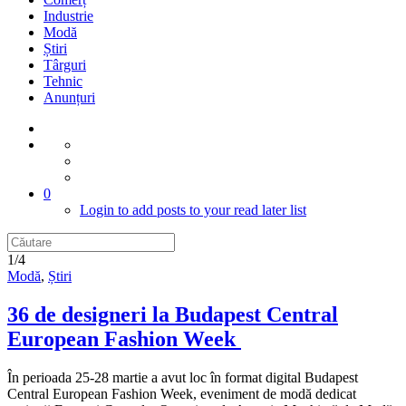
Industrie
Modă
Știri
Târguri
Tehnic
Anunțuri
0
Login to add posts to your read later list
1/4
Modă
,
Știri
36 de designeri la Budapest Central
European Fashion Week
În perioada 25-28 martie a avut loc în format digital Budapest
Central European Fashion Week, eveniment de modă dedicat