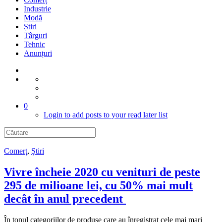
Industrie
Modă
Știri
Târguri
Tehnic
Anunțuri
0
Login to add posts to your read later list
Comerț
,
Știri
Vivre încheie 2020 cu venituri de peste
295 de milioane lei, cu 50% mai mult
decât în anul precedent
În topul categoriilor de produse care au înregistrat cele mai mari