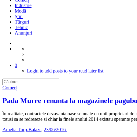
Industrie
Modă
Știri
Târguri
Tehnic
Anunțuri
0
Login to add posts to your read later list
Comerț
Pada Murre renunta la magazinele pagub
În realitate, contractele dezavantajoase semnate cu unii proprietari d
totusi sa se redreseze si chiar la finele anului 2014 existau sperante p
Amelia Turp-Balazs
,
23/06/2016