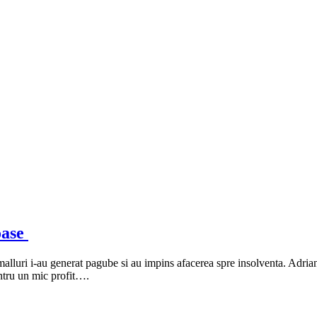
oase
e malluri i-au generat pagube si au impins afacerea spre insolventa. Adr
entru un mic profit….