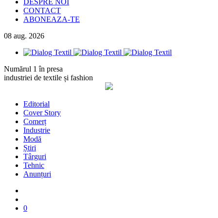
DESPRE NOI
CONTACT
ABONEAZA-TE
08
aug.
2026
Numărul 1 în presa
industriei de textile și fashion
Editorial
Cover Story
Comerț
Industrie
Modă
Știri
Târguri
Tehnic
Anunțuri
0