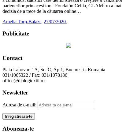
a comunicat statistici care demonstrează o creștere a vânzărilor
partenerilor prin acest tool. Fondat în Cehia, GLAMI.ro a luat
decizia de a trece de la căutarea online…
Amelia Turp-Balazs
,
27/07/2020
Publicitate
Contact
Piata Lahovari 1A, Sc. C, Ap.1, Bucuresti - Romania
031/1065322 / Fax: 031/1078186
office@dialogtextil.ro
Newsletter
Adresa de e-mail:
Aboneaza-te