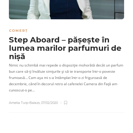
COMERȚ
Step Aboard – pășește în
lumea marilor parfumuri de
nișă
Nimic nu schimbă mai repede o dispoziție mohorâtă decât un parfum
bun care să-ți învăluie simțurile și să te transporte într-o poveste
frumoasă… Cam așa mi s-a întâmplat într-o zi friguroasă de
decembrie, când în decorul retro al cafenelei Camera din Față am
cunoscut-o pe…
Amelia Turp-Balazs
,
07/02/2020