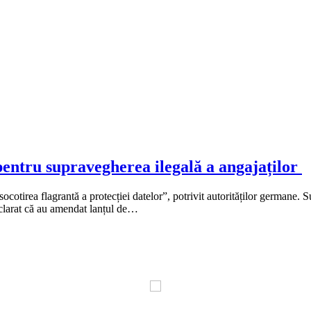
ntru supravegherea ilegală a angajaților
irea flagrantă a protecției datelor”, potrivit autorităților germane. Su
eclarat că au amendat lanțul de…