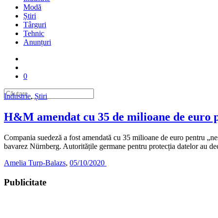
Modă
Știri
Târguri
Tehnic
Anunțuri
0
Industrie
,
Știri
H&M amendat cu 35 de milioane de euro pe
Compania suedeză a fost amendată cu 35 milioane de euro pentru „nesocot
bavarez Nürnberg. Autoritățile germane pentru protecția datelor au d
Amelia Turp-Balazs
,
05/10/2020
Publicitate