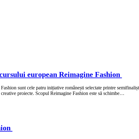
oncursului european Reimagine Fashion
shion sunt cele patru inițiative românești selectate printre semifinali
ai creative proiecte. Scopul Reimagine Fashion este să schimbe…
hion