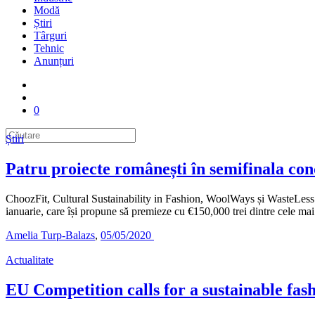
Modă
Știri
Târguri
Tehnic
Anunțuri
0
Știri
Patru proiecte românești în semifinala c
ChoozFit, Cultural Sustainability in Fashion, WoolWays și WasteLess Fa
ianuarie, care își propune să premieze cu €150,000 trei dintre cele m
Amelia Turp-Balazs
,
05/05/2020
Actualitate
EU Competition calls for a sustainable fas