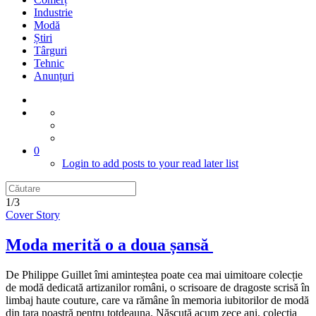
Industrie
Modă
Știri
Târguri
Tehnic
Anunțuri
0
Login to add posts to your read later list
1/3
Cover Story
Moda merită o a doua șansă
De Philippe Guillet îmi aminteștea poate cea mai uimitoare colecție
de modă dedicată artizanilor români, o scrisoare de dragoste scrisă în
limbaj haute couture, care va rămâne în memoria iubitorilor de modă
din țara noastră pentru totdeauna. Născută acum zece ani, colecția