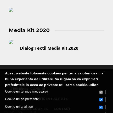
Media Kit 2020
Dialog Textil Media Kit 2020
Acest website foloseste cookies pentru a va oferi cea mai
Publicatie editata de Martin Media Group SRL
buna experienta de utilizare. Va rugam sa va exprimati
preferintele in ceea ce priveste utilizarea cookie-urilor.
TERMENI ȘI CONDIȚII
|
Cookie-uri tehnice (necesare)
|
POLITICA DE CONFIDENTIALITATE
Cookie-uri de preferinte
|
Cookie-uri analitice
POLITICA DE COOKIES
CONTACT