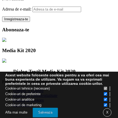
Adresa de e-mail:
Aboneaza-te
Media Kit 2020
Dialog Textil Media Kit 2020
Acest website foloseste cookies pentru a va oferi cea mai
buna experienta de utilizare. Va rugam sa va exprimati
Publicatie editata de Martin Media Group SRL
preferintele in ceea ce priveste utilizarea cookie-urilor.
|
Cookie-uri tehnice (necesare)
Termeni și condiții
|
Cookie-uri de preferinte
Politica de confidentialitate
|
Cookie-uri analitice
Politica de cookies
|
CONTACT
Cookie-uri de marketing
Afla mai multe
Salveaza
X