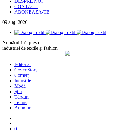
DESPRE NOI
CONTACT
ABONEAZA-TE
09
aug.
2026
Numărul 1 în presa
industriei de textile și fashion
Editorial
Cover Story
Comerț
Industrie
Modă
Știri
Târguri
Tehnic
Anunțuri
0