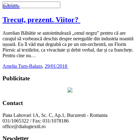
Industrie
Trecut, prezent. Viitor?
Aurelian Băbătie se autointitulează „omul negru” pentru că are
curajul să vorbească deschis despre neregulile din industria noastră
ușoară. Eu îl văd mai degrabă ca pe un om-orchestră, un Florin
Piersic al textilelor, ca vivacitate și debit verbal, dar și ca franchețe.
Pentru cine nu…
Amelia Turp-Balazs
,
29/01/2018
Publicitate
Contact
Piata Lahovari 1A, Sc. C, Ap.1, Bucuresti - Romania
031/1065322 / Fax: 031/1078186
office@dialogtextil.ro
Newsletter