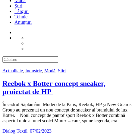
Modă
Știri
Târguri
Tehnic
Anunțuri
Actualitate
,
Industrie
,
Modă
,
Știri
Reebok x Botter concept sneaker,
proiectat de HP
În cadrul Săptămânii Modei de la Paris, Reebok, HP și New Guards
Group au prezentat un nou concept de sneaker al brandului de lux
Botter. Noul concept de pantof sport Reebok x Botter combină
aspectul unic al unei scoici Murex – care, spune legenda, era…
Dialog Textil
,
07/02/2023