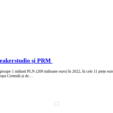
neakerstudio și PRM
aproape 1 miliard PLN (209 milioane euro) în 2022, în cele 11 piețe eur
uropa Centrală și de…