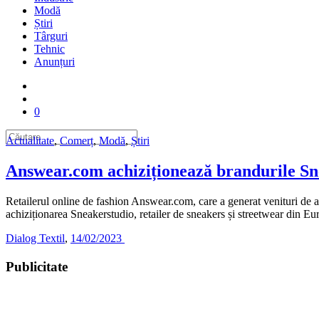
Modă
Știri
Târguri
Tehnic
Anunțuri
0
Actualitate
,
Comerț
,
Modă
,
Știri
Answear.com achiziționează brandurile S
Retailerul online de fashion Answear.com, care a generat venituri de 
achiziționarea Sneakerstudio, retailer de sneakers și streetwear din E
Dialog Textil
,
14/02/2023
Publicitate