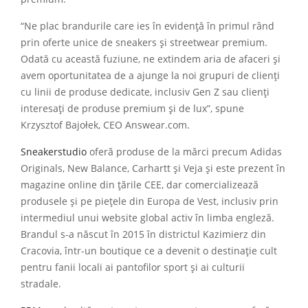
“Ne plac brandurile care ies în evidență în primul rând
prin oferte unice de sneakers și streetwear premium.
Odată cu această fuziune, ne extindem aria de afaceri și
avem oportunitatea de a ajunge la noi grupuri de clienți
cu linii de produse dedicate, inclusiv Gen Z sau clienți
interesați de produse premium și de lux”, spune
Krzysztof Bajołek, CEO Answear.com.
Sneakerstudio
oferă produse de la mărci precum Adidas
Originals, New Balance, Carhartt și Veja și este prezent în
magazine online din țările CEE, dar comercializează
produsele și pe piețele din Europa de Vest, inclusiv prin
intermediul unui website global activ în limba engleză.
Brandul s-a născut în 2015 în districtul Kazimierz din
Cracovia, într-un boutique ce a devenit o destinație cult
pentru fanii locali ai pantofilor sport și ai culturii
stradale.