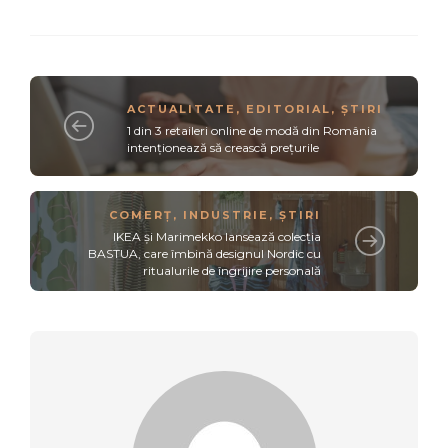
ACTUALITATE
,
EDITORIAL
,
ȘTIRI
1 din 3 retaileri online de modă din România
intenționează să crească prețurile
COMERȚ
,
INDUSTRIE
,
ȘTIRI
IKEA și Marimekko lansează colecția
BASTUA, care îmbină designul Nordic cu
ritualurile de îngrijire personală