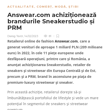
ACTUALITATE
,
COMERȚ
,
MODĂ
,
ȘTIRI
Answear.com achiziționează
brandurile Sneakerstudio și
PRM
Dialog Textil
,
14/02/2023
81
Retailerul online de fashion
Answear.com
, care a
generat venituri de aproape 1 miliard PLN (209 milioane
euro) în 2022, în cele 11 piețe europene unde
desfășoară operațiuni, printre care și România, a
anunțat achiziționarea Sneakerstudio, retailer de
sneakers și streetwear din Europa Centrală și de Est,
precum și a PRM, brand în ascensiune pe piața de
premium-luxury streetwear și sneaker.
Prin această achiziție, retailerul dorește să-și
îmbunătățească portofoliul de lifestyle și vede un mare
potențial în segmentul de sneakers și streetwear
premium.