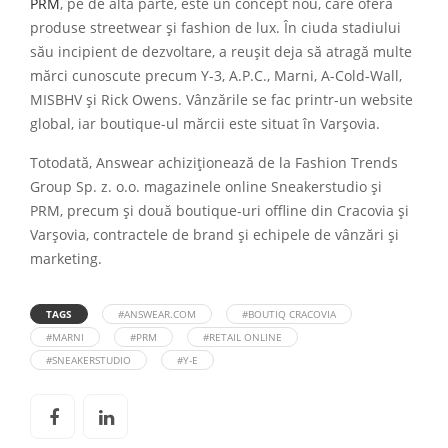
PRM
, pe de altă parte, este un concept nou, care oferă
produse streetwear și fashion de lux. În ciuda stadiului
său incipient de dezvoltare, a reușit deja să atragă multe
mărci cunoscute precum Y-3, A.P.C., Marni, A-Cold-Wall,
MISBHV și Rick Owens. Vânzările se fac printr-un website
global, iar boutique-ul mărcii este situat în Varșovia.
Totodată, Answear achiziționează de la Fashion Trends
Group Sp. z. o.o. magazinele online Sneakerstudio și
PRM, precum și două boutique-uri offline din Cracovia și
Varșovia, contractele de brand și echipele de vânzări și
marketing.
TAGS
#ANSWEAR.COM
#BOUTIQ CRACOVIA
#MARNI
#PRM
#RETAIL ONLINE
#SNEAKERSTUDIO
#Y-E