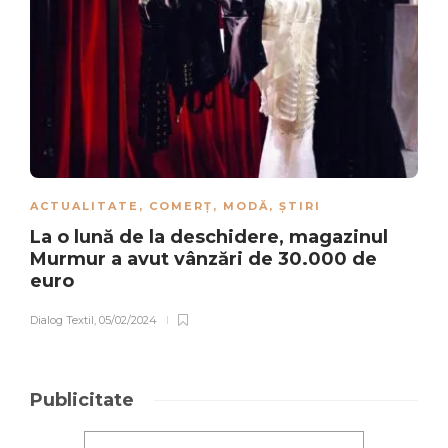
ACTUALITATE
,
COMERȚ
,
MODĂ
,
ȘTIRI
La o lună de la deschidere, magazinul
Murmur a avut vânzări de 30.000 de
euro
Dialog Textil
,
05/02/2024
Publicitate