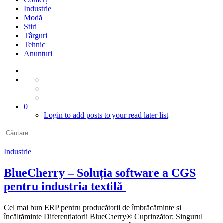
Industrie
Modă
Știri
Târguri
Tehnic
Anunțuri
0
Login to add posts to your read later list
Industrie
BlueCherry – Soluția software a CGS
pentru industria textilă
Cel mai bun ERP pentru producătorii de îmbrăcăminte și
încălțăminte Diferențiatorii BlueCherry® Cuprinzător: Singurul