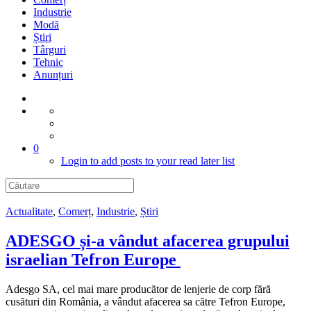
Industrie
Modă
Știri
Târguri
Tehnic
Anunțuri
0
Login to add posts to your read later list
Actualitate
,
Comerț
,
Industrie
,
Știri
ADESGO și-a vândut afacerea grupului
israelian Tefron Europe
Adesgo SA, cel mai mare producător de lenjerie de corp fără
cusături din România, a vândut afacerea sa către Tefron Europe,