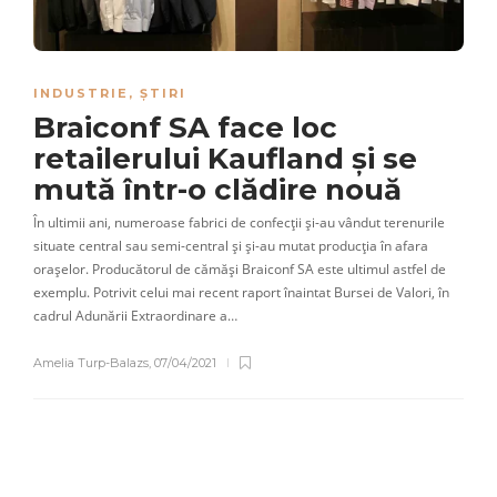
INDUSTRIE
,
ȘTIRI
Braiconf SA face loc
retailerului Kaufland și se
mută într-o clădire nouă
În ultimii ani, numeroase fabrici de confecții și-au vândut terenurile
situate central sau semi-central și și-au mutat producția în afara
orașelor. Producătorul de cămăși Braiconf SA este ultimul astfel de
exemplu. Potrivit celui mai recent raport înaintat Bursei de Valori, în
cadrul Adunării Extraordinare a…
Amelia Turp-Balazs
,
07/04/2021