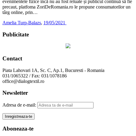
evenimentele fizice încă nu au fost reluate și publicul continuă să fie
precaut, platfoma ZoriDeRomania.ro le propune consumatorilor un
târg online, prin…
Amelia Turp-Balazs
,
19/05/2021
Publicitate
Contact
Piata Lahovari 1A, Sc. C, Ap.1, Bucuresti - Romania
031/1065322 / Fax: 031/1078186
office@dialogtextil.ro
Newsletter
Adresa de e-mail:
Aboneaza-te