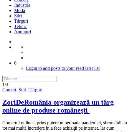
Industrie
Modă
Știri
Târguri
Tehnic
Anunțuri
0
Login to add posts to your read later list
1/3
Comerț
,
Știri
,
Târguri
ZoriDeRomânia organizează un târg
online de produse româneşti
Comerțul online a prins putere în perioada pandemiei, și românii au
tot mai multă încredere în a face achiziții pe internet. Iar cum