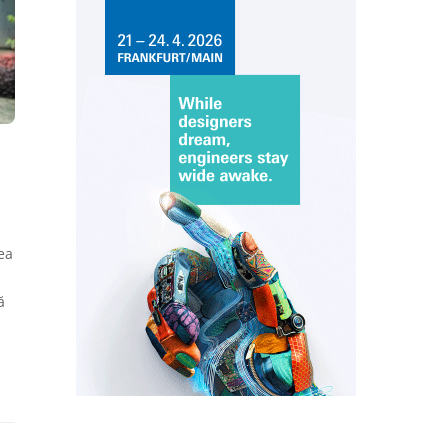
ea
ă
n