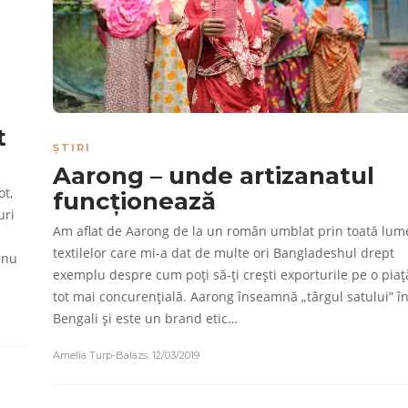
t
ȘTIRI
Aarong – unde artizanatul
t,
funcționează
uri
Am aflat de Aarong de la un român umblat prin toată lum
textilelor care mi-a dat de multe ori Bangladeshul drept
 nu
exemplu despre cum poți să-ți crești exporturile pe o piaț
tot mai concurențială. Aarong înseamnă „târgul satului” î
Bengali și este un brand etic…
Amelia Turp-Balazs
,
12/03/2019