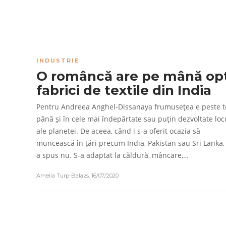
INDUSTRIE
O româncă are pe mână op
fabrici de textile din India
Pentru Andreea Anghel-Dissanaya frumusețea e peste to
până și în cele mai îndepărtate sau puțin dezvoltate loc
ale planetei. De aceea, când i s-a oferit ocazia să
muncească în țări precum India, Pakistan sau Sri Lanka,
a spus nu. S-a adaptat la căldură, mâncare,…
Amelia Turp-Balazs
,
16/07/2020