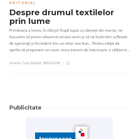
EDITORIAL
Despre drumul textilelor
prin lume
Primăvara a învins, în sfârșit! După lupta cu nămeții din martie, ne
bucurăm să privim albastrul cerului senin și să ne încărcăm sufletele
de speranță și încredere într-un viitor mai bun… Pentru ediția de
aprilie vă propunem un cover story extrem de interesant, o călătorie…
Amelia Turp-Balazs
,
18/04/2018
Publicitate