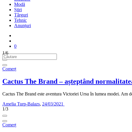
Modă
Știri
Târguri
Tehnic
Anunțuri
0
1/6
Comerț
Cactus The Brand – așteptând normalitat
Cactus The Brand este aventura Victoriei Ursu în lumea modei. Am desco
Amelia Turp-Balazs
,
24/03/2021
1/3
Comerț