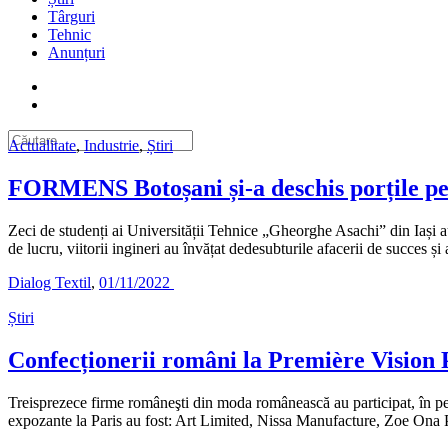
Târguri
Tehnic
Anunțuri
Actualitate
,
Industrie
,
Știri
FORMENS Botoșani și-a deschis porțile pentr
Zeci de studenți ai Universității Tehnice „Gheorghe Asachi” din Iași a
de lucru, viitorii ingineri au învățat dedesubturile afacerii de succes 
Dialog Textil
,
01/11/2022
Știri
Confecționerii români la Première Vision 
Treisprezece firme româneşti din moda românească au participat, în per
expozante la Paris au fost: Art Limited, Nissa Manufacture, Zoe Ona