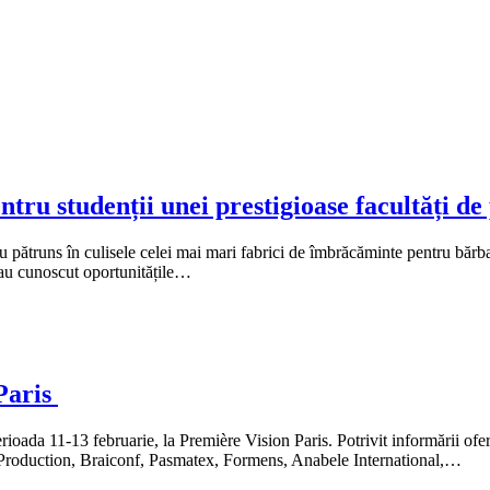
u studenții unei prestigioase facultăți de 
u pătruns în culisele celei mai mari fabrici de îmbrăcăminte pentru bărba
și au cunoscut oportunitățile…
Paris
ioada 11-13 februarie, la Première Vision Paris. Potrivit informării ofe
 Production, Braiconf, Pasmatex, Formens, Anabele International,…