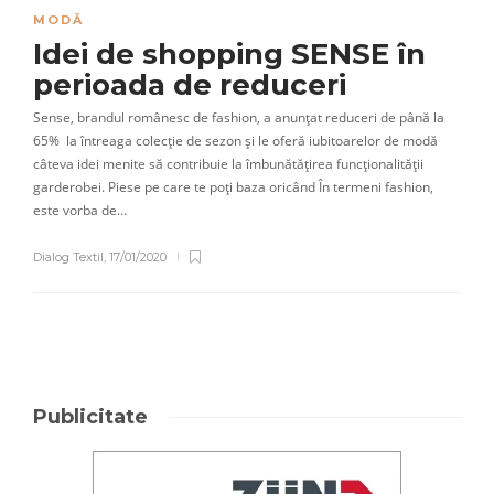
MODĂ
Idei de shopping SENSE în
perioada de reduceri
Sense, brandul românesc de fashion, a anunțat reduceri de până la
65% la întreaga colecție de sezon și le oferă iubitoarelor de modă
câteva idei menite să contribuie la îmbunătățirea funcționalității
garderobei. Piese pe care te poți baza oricând În termeni fashion,
este vorba de…
Dialog Textil
,
17/01/2020
Publicitate