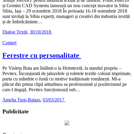
Soluții SMART pentru industria textilă și de fashion. PrintCenter.ro
și Gemini CAD Systems lansează un nou concept inovator la Sibiu
Sibiu, Iași – 29 octombrie 2018 În perioada 16-18 noiembrie 2018
sunt invitați la Sibiu experți, manageri și creativi din industria textilă
și de îmbrăcăminte…
Dialog Textil
,
30/10/2018
Comerț
Ferestre cu personalitate
Pe Violeta Buta am întâlnit-o la Heimtextil, la standul propriu –
Pevitex. Înconjurată de jaluzelele și roletele textile colorat imprimate,
purta cu mândrie o fustă cu motive tradiționale românești. Mi-a
plăcut din prima clipă atitudinea sa profesionistă și pozitivismul pe
care-l degajă. Pevitex funcționează sub…
Amelia Turp-Balazs
,
03/03/2017
Publicitate