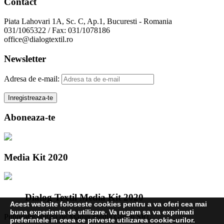
Contact
Piata Lahovari 1A, Sc. C, Ap.1, Bucuresti - Romania
031/1065322 / Fax: 031/1078186
office@dialogtextil.ro
Newsletter
Adresa de e-mail:
Aboneaza-te
Media Kit 2020
Dialog Textil Media Kit 2020
Acest website foloseste cookies pentru a va oferi cea mai
buna experienta de utilizare. Va rugam sa va exprimati
Publicatie editata de Martin Media Group SRL
preferintele in ceea ce priveste utilizarea cookie-urilor.