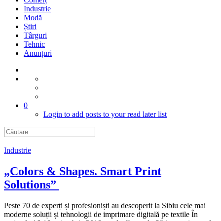
Industrie
Modă
Știri
Târguri
Tehnic
Anunțuri
0
Login to add posts to your read later list
Industrie
„Colors & Shapes. Smart Print
Solutions”
Peste 70 de experți și profesioniști au descoperit la Sibiu cele mai
moderne soluții și tehnologii de imprimare digitală pe textile În