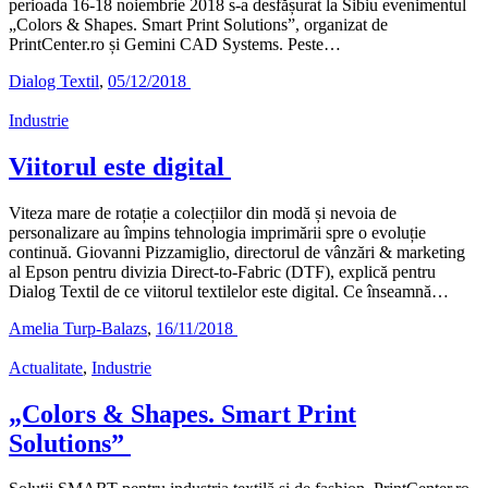
perioada 16-18 noiembrie 2018 s-a desfășurat la Sibiu evenimentul
„Colors & Shapes. Smart Print Solutions”, organizat de
PrintCenter.ro și Gemini CAD Systems. Peste…
Dialog Textil
,
05/12/2018
Industrie
Viitorul este digital
Viteza mare de rotație a colecțiilor din modă și nevoia de
personalizare au împins tehnologia imprimării spre o evoluție
continuă. Giovanni Pizzamiglio, directorul de vânzări & marketing
al Epson pentru divizia Direct-to-Fabric (DTF), explică pentru
Dialog Textil de ce viitorul textilelor este digital. Ce înseamnă…
Amelia Turp-Balazs
,
16/11/2018
Actualitate
,
Industrie
„Colors & Shapes. Smart Print
Solutions”