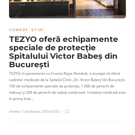
COMERȚ
,
ȘTIRI
TEZYO oferă echipamente
speciale de protecție
Spitalului Victor Babeș din
București
TEZYO, în parteneriat cu Crucea Roșie Română, a anunțat că oferă
cadrelor medicale de la Spitalul Clinic „Dr. Victor Babeș”din București,
100 de echipamente speciale de protecție, 1.000 de perechi de
mănuși și 200 de perechi de saboți medicinali. Unitatea medicală este
în prima linie…
Amelia Turp-Balazs
,
30/04/2020