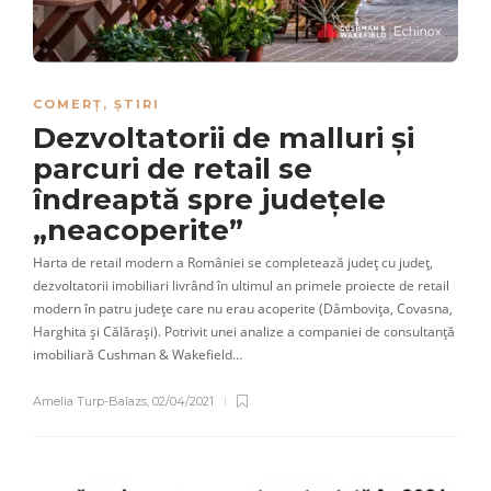
COMERȚ
,
ȘTIRI
Dezvoltatorii de malluri și
parcuri de retail se
îndreaptă spre județele
„neacoperite”
Harta de retail modern a României se completează județ cu județ,
dezvoltatorii imobiliari livrând în ultimul an primele proiecte de retail
modern în patru județe care nu erau acoperite (Dâmbovița, Covasna,
Harghita și Călărași). Potrivit unei analize a companiei de consultanță
imobiliară Cushman & Wakefield…
Amelia Turp-Balazs
,
02/04/2021