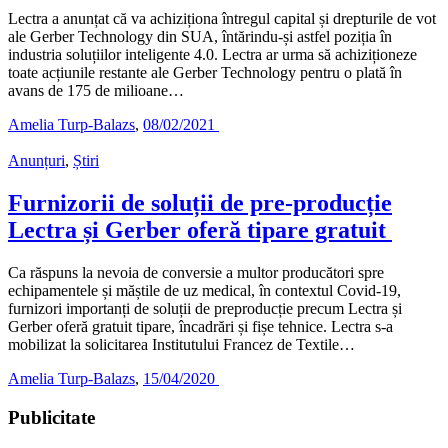
Lectra a anunțat că va achiziționa întregul capital și drepturile de vot
ale Gerber Technology din SUA, întărindu-și astfel poziția în
industria soluțiilor inteligente 4.0. Lectra ar urma să achiziționeze
toate acțiunile restante ale Gerber Technology pentru o plată în
avans de 175 de milioane…
Amelia Turp-Balazs
,
08/02/2021
Anunțuri
,
Știri
Furnizorii de soluții de pre-producție
Lectra și Gerber oferă tipare gratuit
Ca răspuns la nevoia de conversie a multor producători spre
echipamentele și măștile de uz medical, în contextul Covid-19,
furnizori importanți de soluții de preproducție precum Lectra și
Gerber oferă gratuit tipare, încadrări și fișe tehnice. Lectra s-a
mobilizat la solicitarea Institutului Francez de Textile…
Amelia Turp-Balazs
,
15/04/2020
Publicitate