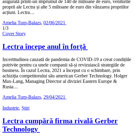
asigurată printr-un împrumut de 140 de milioane de euro, veniturile
proprii ale Lectra și alte 5 milioane de euro din vânzarea propriilor
acțiuni. Lectra…
Amelia Turp-Balazs
,
02/06/2021
1/3
Cover Story
Lectra începe anul în forță
Incertitudinea cauzată de pandemia de COVID-19 a creat condițiile
potrivite pentru ca unele companii să-și revizuiască strategiile de
business. În cazul Lectra, 2021 a început cu o schimbare, prin
achiziția competitorului său american Gerber Technology. Holger
Max-Lang, Managing Director al diviziei Eastern Europe &
Rusia…
Amelia Turp-Balazs
,
29/04/2021
Industrie
,
Știri
Lectra cumpără firma rivală Gerber
Technology