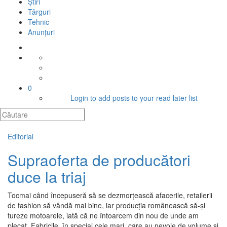
Știri
Târguri
Tehnic
Anunțuri
0
Login to add posts to your read later list
Editorial
Supraoferta de producători
duce la triaj
Tocmai când începuseră să se dezmorțească afacerile, retailerii
de fashion să vândă mai bine, iar producția românească să-și
tureze motoarele, iată că ne întoarcem din nou de unde am
plecat. Fabricile, în special cele mari, care au nevoie de volume și