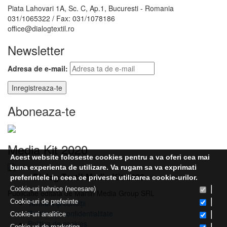
Piata Lahovari 1A, Sc. C, Ap.1, Bucuresti - Romania
031/1065322 / Fax: 031/1078186
office@dialogtextil.ro
Newsletter
Adresa de e-mail:
Aboneaza-te
Media Kit 2020
Acest website foloseste cookies pentru a va oferi cea mai
buna experienta de utilizare. Va rugam sa va exprimati
Dialog Textil Media Kit 2020
preferintele in ceea ce priveste utilizarea cookie-urilor.
|
Cookie-uri tehnice (necesare)
Publicatie editata de Martin Media Group SRL
|
Cookie-uri de preferinte
Termeni și condiții
Politica de confidentialitate
|
Cookie-uri analitice
Politica de cookies
|
Cookie-uri de marketing