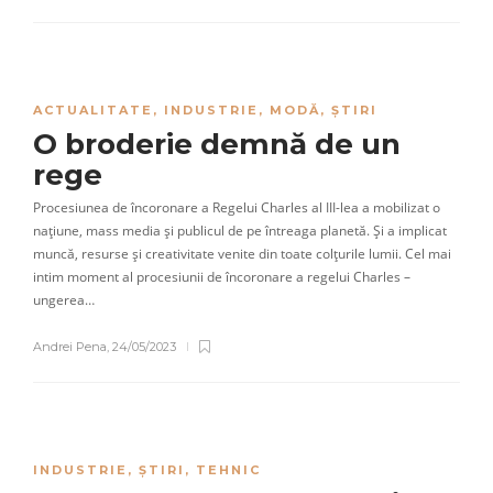
ACTUALITATE
,
INDUSTRIE
,
MODĂ
,
ȘTIRI
O broderie demnă de un
rege
Procesiunea de încoronare a Regelui Charles al III-lea a mobilizat o
națiune, mass media și publicul de pe întreaga planetă. Și a implicat
muncă, resurse și creativitate venite din toate colțurile lumii. Cel mai
intim moment al procesiunii de încoronare a regelui Charles –
ungerea…
Andrei Pena
,
24/05/2023
INDUSTRIE
,
ȘTIRI
,
TEHNIC