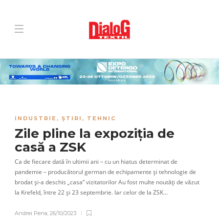
INDUSTRIE
,
ȘTIRI
,
TEHNIC
Zile pline la expoziția de
casă a ZSK
Ca de fiecare dată în ultimii ani – cu un hiatus determinat de
pandemie – producătorul german de echipamente și tehnologie de
brodat și-a deschis „casa” vizitatorilor Au fost multe noutăți de văzut
la Krefeld, între 22 și 23 septembrie. Iar celor de la ZSK…
Andrei Pena
,
26/10/2023