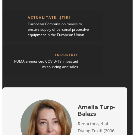
ACTUALITATE
,
ȘTIRI
European Commission moves to
ensure supply of personal protective
equipment in the European Union
INDUSTRIE
PUMA announced COVID-19 impacted
its sourcing and sales
Amelia Turp-
Balazs
Redactor-șef al
Dialog Textil (2006