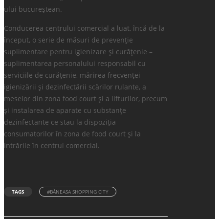
ului bucureștean.
Conducerea centrului comercial a luat, încă de la
început, o serie de măsuri de prevenție
suplimentare pentru igienizare și curățenie –
suplimentarea personalului responsabil cu
serviciile de curățenie, mărirea frecvenței
igienizării și dezinfectării scărilor rulante, a
meselor din zona food court și a lifturilor, precum
și instalarea de aparate cu substanțe
dezinfectante ce stau la dispoziția
consumatorilor în zona de food court și la
intrările în centrul comercial.
TAGS
#BĂNEASA SHOPPING CITY