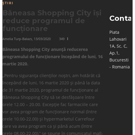
ȘTIRI
Băneasa Shopping City își
Conta
reduce programul de
funcționare
Piata
Lahovari
Amelia Turp-Balazs
,
13/03/2020
349
1A, Sc. C,
Băneasa Shopping City anunță reducerea
Ap.1,
programului de funcționare începând de luni, 16
Bucuresti
martie 2020.
- Romania
„Pentru siguranța clienților noștri, am hotărât că
începând de luni, 16 martie 2020 și până la data
de 31 martie 2020, programul de funcționare al
Băneasa Shopping City să se desfășoare între
orele 12.00 – 20.00. Excepție fac farmaciile care
vor avea program de funcționare normal (între
orele 10.00-22.00) și hypermarketul Carrefour
care va avea program ca și până acum (între
orele 08.00-22.00),” se spune în comunicatul mall-