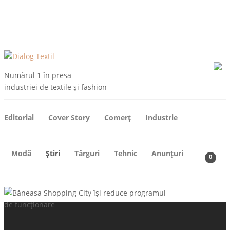
ARHIVE
DESPRE NOI
CONTACT
ABONEAZA-TE
Numărul 1 în presa
industriei de textile și fashion
Editorial
Cover Story
Comerț
Industrie
Modă
Știri
Târguri
Tehnic
Anunțuri
0