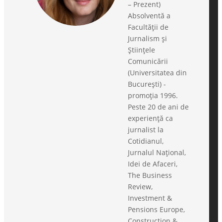
– Prezent)
Absolventă a
Facultății de
Jurnalism și
Științele
Comunicării
(Universitatea din
București) -
promoția 1996.
Peste 20 de ani de
experiență ca
jurnalist la
Cotidianul,
Jurnalul Național,
Idei de Afaceri,
The Business
Review,
Investment &
Pensions Europe,
Construction &