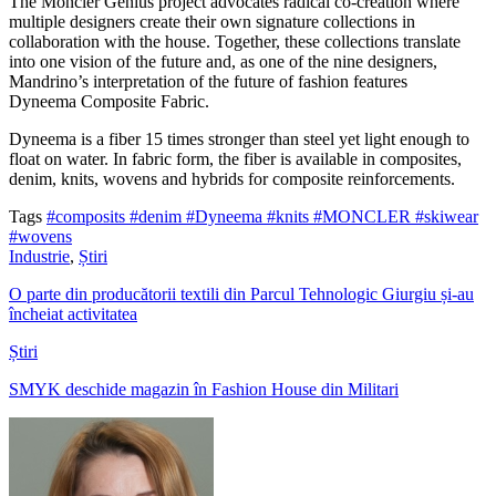
The Moncler Genius project advocates radical co-creation where
multiple designers create their own signature collections in
collaboration with the house. Together, these collections translate
into one vision of the future and, as one of the nine designers,
Mandrino’s interpretation of the future of fashion features
Dyneema
Composite Fabric.
Dyneema is a fiber 15 times stronger than steel yet light enough to
float on water. In fabric form, the fiber
is available in composites,
denim, knits, wovens and hybrids for composite reinforcements.
Tags
#composits
#denim
#Dyneema
#knits
#MONCLER
#skiwear
#wovens
Industrie
,
Știri
O parte din producătorii textili din Parcul Tehnologic Giurgiu și-au
încheiat activitatea
Știri
SMYK deschide magazin în Fashion House din Militari