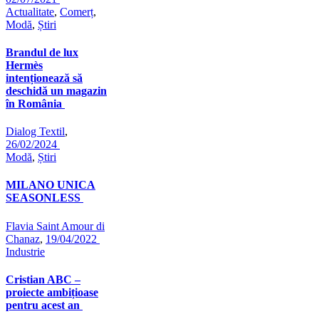
Actualitate
,
Comerț
,
Modă
,
Știri
Brandul de lux
Hermès
intenționează să
deschidă un magazin
în România
Dialog Textil
,
26/02/2024
Modă
,
Știri
MILANO UNICA
SEASONLESS
Flavia Saint Amour di
Chanaz
,
19/04/2022
Industrie
Cristian ABC –
proiecte ambițioase
pentru acest an