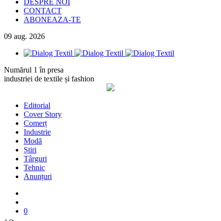
DESPRE NOI
CONTACT
ABONEAZA-TE
09
aug.
2026
Numărul 1 în presa
industriei de textile și fashion
Editorial
Cover Story
Comerț
Industrie
Modă
Știri
Târguri
Tehnic
Anunțuri
0