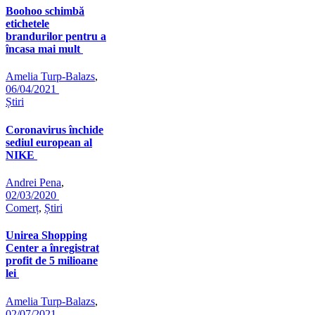
Boohoo schimbă
etichetele
brandurilor pentru a
încasa mai mult
Amelia Turp-Balazs
,
06/04/2021
Știri
Coronavirus închide
sediul european al
NIKE
Andrei Pena
,
02/03/2020
Comerț
,
Știri
Unirea Shopping
Center a înregistrat
profit de 5 milioane
lei
Amelia Turp-Balazs
,
02/07/2021