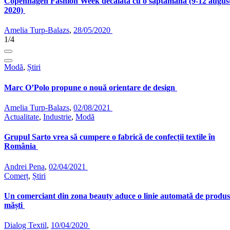
Copenhagen Fashion Week decalată cu o săptămână (9-12 augus
2020)
Amelia Turp-Balazs
,
28/05/2020
1/4
Modă
,
Știri
Marc O’Polo propune o nouă orientare de design
Amelia Turp-Balazs
,
02/08/2021
Actualitate
,
Industrie
,
Modă
Grupul Sarto vrea să cumpere o fabrică de confecții textile în
România
Andrei Pena
,
02/04/2021
Comerț
,
Știri
Un comerciant din zona beauty aduce o linie automată de produs
măști
Dialog Textil
,
10/04/2020