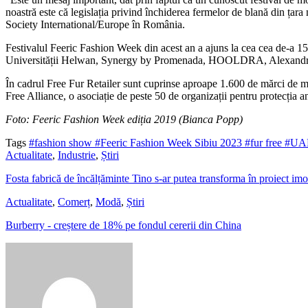
noastră este că legislația privind închiderea fermelor de blană din ța
Society International/Europe în România.
Festivalul Feeric Fashion Week din acest an a ajuns la cea cea de-a 15-
Universității Helwan, Synergy by Promenada, HOOLDRA, Alexandru Fedi
În cadrul Free Fur Retailer sunt cuprinse aproape 1.600 de mărci de mo
Free Alliance, o asociație de peste 50 de organizații pentru protecți
Foto: Feeric Fashion Week ediția 2019 (Bianca Popp)
Tags
#fashion show
#Feeric Fashion Week Sibiu 2023
#fur free
#U
Actualitate
,
Industrie
,
Știri
Fosta fabrică de încălțăminte Tino s-ar putea transforma în proiect imo
Actualitate
,
Comerț
,
Modă
,
Știri
Burberry - creștere de 18% pe fondul cererii din China