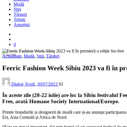
Modă
Știri
Târguri
Tehnic
Anunțuri
0
Actualitate
,
Modă
,
Știri
,
Târguri
Feeric Fashion Week Sibiu 2023 va fi în p
Dialog Textil
,
20/07/2023
92
În aceste zile (20-22 iulie) are loc la Sibiu festival
Free, arată Humane Society International/Europe.
Printre brandurile și designerii de modă care și-au anunțat participarea
Est, Asia Centrală și Africa de Nord.
“Este un mesaj important, dat prin faptul că un cunoscut festival de m