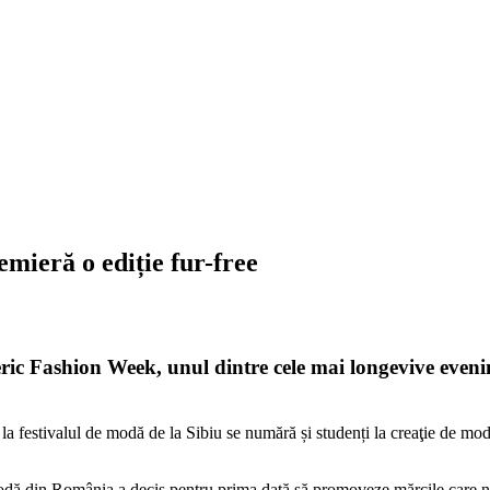
remieră o ediție fur-free
ul Feeric Fashion Week, unul dintre cele mai longevive 
 la festivalul de modă de la Sibiu se numără și studenți la creaţie de mo
odă din România a decis pentru prima dată să promoveze mărcile care nu 