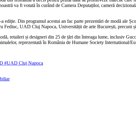
ra noastră va fi votată în curând de Camera Deputaților, cameră decizion
a ediție. Din programul acestui an fac parte prezentări de modă ale Școlii
uc, UAD Cluj Napoca, Universității de arte București, precum și facu
dă, retaileri și designeri din 25 de țări din întreaga lume, inclusiv Gu
a animalelor, reprezentată în România de Humane Society International/E
AD
#UAD Cluj Napoca
biliar