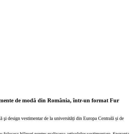
evenimente de modă din România, într-un format Fur
dă şi design vestimentar de la universități din Europa Centrală și de
folosesc blănuri pentru realizarea articolelor vestimentare. Speranța