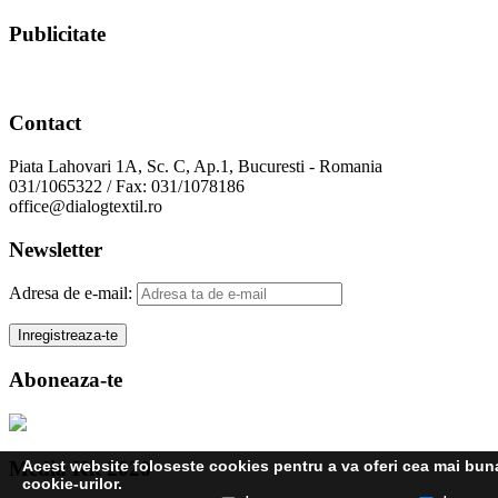
Publicitate
Contact
Piata Lahovari 1A, Sc. C, Ap.1, Bucuresti - Romania
031/1065322 / Fax: 031/1078186
office@dialogtextil.ro
Newsletter
Adresa de e-mail:
Aboneaza-te
Media Kit 2020
Acest website foloseste cookies pentru a va oferi cea mai buna 
cookie-urilor.