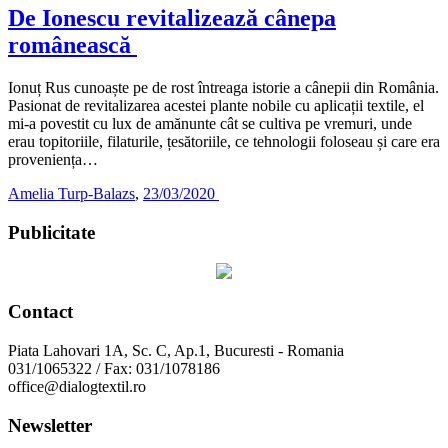
De Ionescu revitalizează cânepa
românească
Ionuț Rus cunoaște pe de rost întreaga istorie a cânepii din România.
Pasionat de revitalizarea acestei plante nobile cu aplicații textile, el
mi-a povestit cu lux de amănunte cât se cultiva pe vremuri, unde
erau topitoriile, filaturile, țesătoriile, ce tehnologii foloseau și care era
proveniența…
Amelia Turp-Balazs
,
23/03/2020
Publicitate
Contact
Piata Lahovari 1A, Sc. C, Ap.1, Bucuresti - Romania
031/1065322 / Fax: 031/1078186
office@dialogtextil.ro
Newsletter