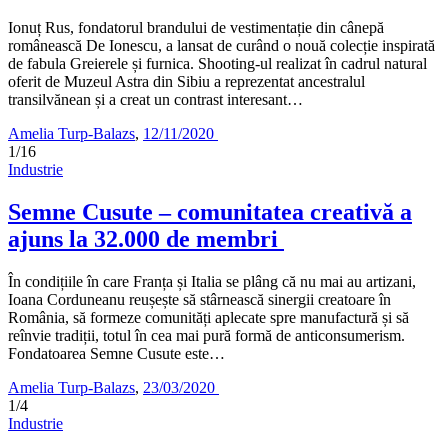
Ionuț Rus, fondatorul brandului de vestimentație din cânepă
românească De Ionescu, a lansat de curând o nouă colecție inspirată
de fabula Greierele și furnica. Shooting-ul realizat în cadrul natural
oferit de Muzeul Astra din Sibiu a reprezentat ancestralul
transilvănean și a creat un contrast interesant…
Amelia Turp-Balazs
,
12/11/2020
1/16
Industrie
Semne Cusute – comunitatea creativă a
ajuns la 32.000 de membri
În condițiile în care Franța și Italia se plâng că nu mai au artizani,
Ioana Corduneanu reușește să stârnească sinergii creatoare în
România, să formeze comunități aplecate spre manufactură și să
reînvie tradiții, totul în cea mai pură formă de anticonsumerism.
Fondatoarea Semne Cusute este…
Amelia Turp-Balazs
,
23/03/2020
1/4
Industrie