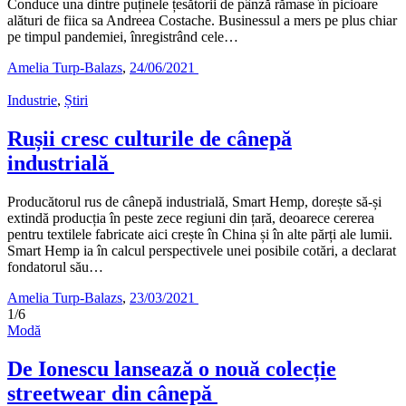
Conduce una dintre puținele țesătorii de pânză rămase în picioare
alături de fiica sa Andreea Costache. Businessul a mers pe plus chiar
pe timpul pandemiei, înregistrând cele…
Amelia Turp-Balazs
,
24/06/2021
Industrie
,
Știri
Rușii cresc culturile de cânepă
industrială
Producătorul rus de cânepă industrială, Smart Hemp, dorește să-și
extindă producția în peste zece regiuni din țară, deoarece cererea
pentru textilele fabricate aici crește în China și în alte părți ale lumii.
Smart Hemp ia în calcul perspectivele unei posibile cotări, a declarat
fondatorul său…
Amelia Turp-Balazs
,
23/03/2021
1/6
Modă
De Ionescu lansează o nouă colecție
streetwear din cânepă