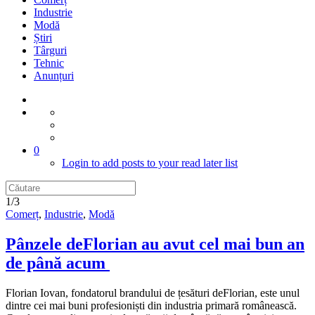
Industrie
Modă
Știri
Târguri
Tehnic
Anunțuri
0
Login to add posts to your read later list
1/3
Comerț
,
Industrie
,
Modă
Pânzele deFlorian au avut cel mai bun an
de până acum
Florian Iovan, fondatorul brandului de țesături deFlorian, este unul
dintre cei mai buni profesioniști din industria primară românească.