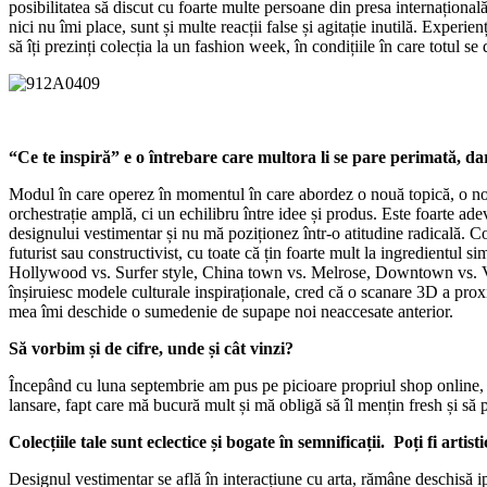
posibilitatea să discut cu foarte multe persoane din presa internaționa
nici nu îmi place, sunt și multe reacții false și agitație inutilă. Exper
să îți prezinți colecția la un fashion week, în condițiile în care totul
“Ce te inspiră” e o întrebare care multora li se pare perimată, da
Modul în care operez în momentul în care abordez o nouă topică, o nouă
orchestrație amplă, ci un echilibru între idee și produs. Este foarte a
designului vestimentar și nu mă poziționez într-o atitudine radicală. Co
futurist sau constructivist, cu toate că țin foarte mult la ingredientul si
Hollywood vs. Surfer style, China town vs. Melrose, Downtown vs. Venice
înșiruiesc modele culturale inspiraționale, cred că o scanare 3D a proximi
mea îmi deschide o sumedenie de supape noi neaccesate anterior.
Să vorbim și de cifre, unde și cât vinzi?
Începând cu luna septembrie am pus pe picioare propriul shop online, la
lansare, fapt care mă bucură mult și mă obligă să îl mențin fresh și s
Colecțiile tale sunt eclectice și bogate în semnificații. Poți fi artist
Designul vestimentar se află în interacțiune cu arta, rămâne deschisă i