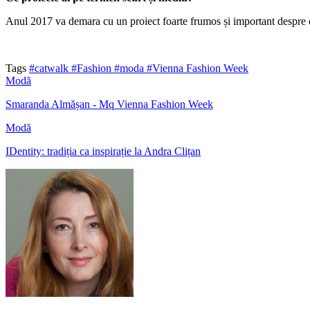
Anul 2017 va demara cu un proiect foarte frumos și important despre c
Tags
#catwalk
#Fashion
#moda
#Vienna Fashion Week
Modă
Smaranda Almășan - Mq Vienna Fashion Week
Modă
IDentity: tradiția ca inspirație la Andra Clițan