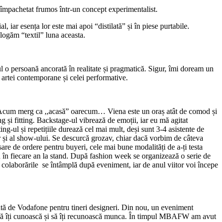
ul împachetat frumos într-un concept experimentalist.
iar esența lor este mai apoi “distilată” și în piese purtabile.
alogăm “textil” luna aceasta.
l o persoană ancorată în realitate și pragmatică. Sigur, îmi doream un
 artei contemporane și celei performative.
. Acum merg ca ,,acasă” oarecum… Viena este un oraș atât de comod și
ng și fitting. Backstage-ul vibrează de emoții, iar eu mă agitat
-ul și repetițiile durează cel mai mult, deși sunt 3-4 asistente de
lor și al show-ului. Se descurcă grozav, chiar dacă vorbim de câteva
are de ordere pentru buyeri, cele mai bune modalități de a-ți testa
văd în fiecare an la stand. După fashion week se organizează o serie de
și colaborările se întâmplă după eveniment, iar de anul viitor voi începe
tă de Vodafone pentru tineri designeri. Din nou, un eveniment
gă să îți cunoască și să îți recunoască munca. În timpul MBAFW am avut