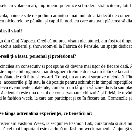
vesele cu volane mari, imprimeuri puternice și broderii strălucitoare, tot
ală, hainele sale de podium amintesc mai mult de artă decât de comercial, 
 cu picioarele pe pământ și capul în nori, cu care am avut plăcerea să di
iești visul?
gn din Cluj Napoca. Cred că nu prea visam nici atunci, am fost tot timpu
schis atelierul și showroom-ul la Fabrica de Pensule, un spațiu dedicat
i ți-a lasat, personal și profesional?
incilea an consecutiv și pot spune că devine mai ușor de fiecare dată
ste impecabil organizat, iar designerii trebuie doar să nu întârzie la casti
ate de oră între show-uri. Totuși, nu am avut surprize niciodată. Fitting
, accesoriile și îți stau la dispoziție pentru schimbat în timpul repetiții
âteva evenimente colaterale, cum ar fi un târg cu vânzare directă sau plas
 că clientela este una destul de conservatoare, chibzuită și fidelă, le re
anți la fashion week, la care am participat și eu în fiecare an. Comenzile 
 Pe lânga adrenalina experienței, ce beneficii ai?
sterdam Fashion Week, la secțiunea Fashion Lab, curatoriată și susținu
 Cred că cel mai important este ca după un fashion week oamenii să ajun