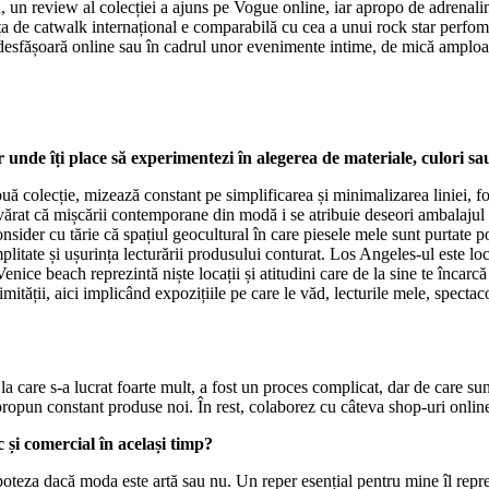
lă, un review al colecției a ajuns pe Vogue online, iar apropo de adrenal
iența de catwalk internațional e comparabilă cu cea a unui rock star perfom
 se desfășoară online sau în cadrul unor evenimente intime, de mică amploa
r unde îți place să experimentezi în alegerea de materiale, culori s
 colecție, mizează constant pe simplificarea și minimalizarea liniei, fo
devărat că mișcării contemporane din modă i se atribuie deseori ambalaju
nsider cu tărie că spațiul geocultural în care piesele mele sunt purtate p
mplitate și ușurința lecturării produsului conturat. Los Angeles-ul este loc
 beach reprezintă niște locații și atitudini care de la sine te încarcă en
tății, aici implicând expozițiile pe care le văd, lecturile mele, spectacol
 care s-a lucrat foarte mult, a fost un proces complicat, dar de care sun
ă propun constant produse noi. În rest, colaborez cu câteva shop-uri onl
ic și comercial în același timp?
poteza dacă moda este artă sau nu. Un reper esențial pentru mine îl reprez