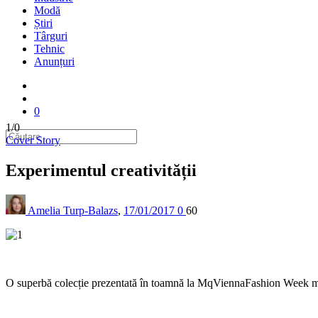
Modă
Știri
Târguri
Tehnic
Anunțuri
0
1/0
Cover Story
Experimentul creativității
Amelia Turp-Balazs
,
17/01/2017
0
60
O superbă colecție prezentată în toamnă la MqViennaFashion Week mi