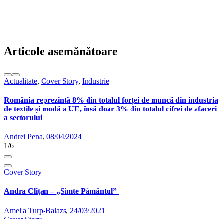
Articole asemănătoare
Actualitate
,
Cover Story
,
Industrie
România reprezintă 8% din totalul forței de muncă din industria
de textile și modă a UE, însă doar 3% din totalul cifrei de afaceri
a sectorului
Andrei Pena
,
08/04/2024
1/6
Cover Story
Andra Clițan – „Simte Pământul”
Amelia Turp-Balazs
,
24/03/2021