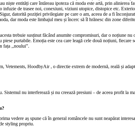
niște entități care întăreau ipoteza că moda este artă, prin alinierea fa
infuzie de trasee noi, conexiuni, viziuni utopice, distopice etc. Exterioru
 Sigur, datorită poziției privilegiate pe care o am, aceea de a fi înconjura
oda, dar moda este limbajul meu și încerc să îl hrănesc din zone diferite
esta trebuie susținut făcând anumite compromisuri, dar o noțiune nu o ex
, cu piese purtabile. Emoția este cea care leagă cele două noțiuni, fiecare 
 fața ,,noului”.
m, Vetements, HoodbyAir , o directie extrem de modernă, reală și adapta
Sistemul nu interferează și nu creează presiuni – de aceea profit la max
da?
 prima vedere aș spune că în general româncele nu sunt neapărat interes
de styling propriu.