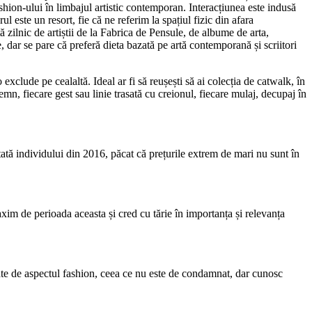
shion-ului în limbajul artistic contemporan. Interacțiunea este indusă
l este un resort, fie că ne referim la spațiul fizic din afara
tă zilnic de artiștii de la Fabrica de Pensule, de albume de arta,
, dar se pare că preferă dieta bazată pe artă contemporană și scriitori
clude pe cealaltă. Ideal ar fi să reușești să ai colecția de catwalk, în
semn, fiecare gest sau linie trasată cu creionul, fiecare mulaj, decupaj în
tă individului din 2016, păcat că prețurile extrem de mari nu sunt în
im de perioada aceasta și cred cu tărie în importanța și relevanța
ate de aspectul fashion, ceea ce nu este de condamnat, dar cunosc