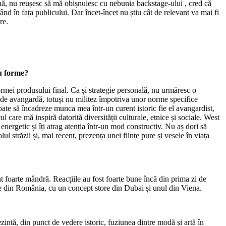
ină, nu reușesc să mă obișnuiesc cu nebunia backstage-ului , cred că
ând în fața publicului. Dar încet-încet nu știu cât de relevant va mai fi
re.
au forme?
rmei produsului final. Ca și strategie personală, nu urmăresc o
l de avangardă, totuși nu militez împotriva unor norme specifice
oate să încadreze munca mea într-un curent istoric fie el avangardist,
ul care mă inspiră datorită diversității culturale, etnice și sociale. West
ergetic și îți atrag atenția într-un mod constructiv. Nu aș dori să
ul străzii și, mai recent, prezența unei ființe pure și vesele în viața
t foarte mândră. Reacțiile au fost foarte bune încă din prima zi de
ine din România, cu un concept store din Dubai și unul din Viena.
intă, din punct de vedere istoric, fuziunea dintre modă și artă în