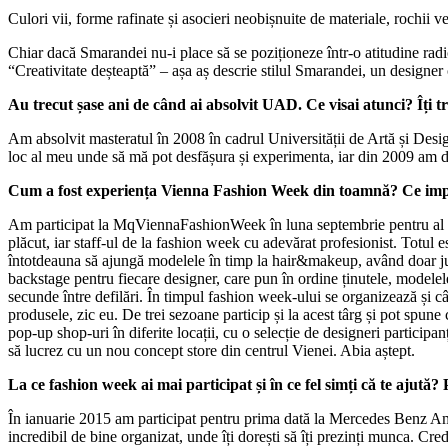
Culori vii, forme rafinate și asocieri neobișnuite de materiale, rochii 
Chiar dacă Smarandei nu-i place să se poziționeze într-o atitudine radic
“Creativitate deșteaptă” – așa aș descrie stilul Smarandei, un designer
Au trecut șase ani de când ai absolvit UAD. Ce visai atunci? Îți tră
Am absolvit masteratul în 2008 în cadrul Universității de Artă și Desi
loc al meu unde să mă pot desfășura și experimenta, iar din 2009 am de
Cum a fost experiența Vienna Fashion Week din toamnă? Ce impresi
Am participat la MqViennaFashionWeek în luna septembrie pentru al c
plăcut, iar staff-ul de la fashion week cu adevărat profesionist. Totul e
întotdeauna să ajungă modelele în timp la hair&makeup, având doar jumăt
backstage pentru fiecare designer, care pun în ordine ținutele, modelele
secunde între defilări. În timpul fashion week-ului se organizează și c
produsele, zic eu. De trei sezoane particip și la acest târg și pot spune
pop-up shop-uri în diferite locații, cu o selecție de designeri particip
să lucrez cu un nou concept store din centrul Vienei. Abia aștept.
La ce fashion week ai mai participat și în ce fel simți că te ajută?
În ianuarie 2015 am participat pentru prima dată la Mercedes Benz Am
incredibil de bine organizat, unde îți dorești să îți prezinți munca.