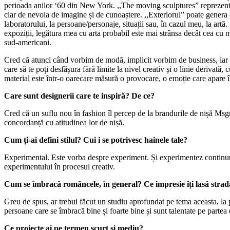
perioada anilor ‘60 din New York. ,,The moving sculptures” reprezentau 
clar de nevoia de imagine și de cunoaștere. ,,Exteriorul” poate genera o 
laboratorului, la persoane/personaje, situații sau, în cazul meu, la artă.
expoziții, legătura mea cu arta probabil este mai strânsa decât cea cu m
sud-americani.
Cred că atunci când vorbim de modă, implicit vorbim de business, iar ac
care să te poți desfășura fără limite la nivel creativ și o linie derivată
material este într-o oarecare măsură o provocare, o emoție care apare în
Care sunt designerii care te inspiră? De ce?
Cred că un suflu nou în fashion îl percep de la brandurile de nișă Msg
concordanță cu atitudinea lor de nișă.
Cum ți-ai defini stilul? Cui i se potrivesc hainele tale?
Experimental. Este vorba despre experiment. Și experimentez continuu. 
experimentului în procesul creativ.
Cum se îmbracă româncele, în general? Ce impresie îți lasă stra
Greu de spus, ar trebui făcut un studiu aprofundat pe tema aceasta, la
persoane care se îmbracă bine și foarte bine și sunt talentate pe partea 
Ce proiecte ai pe termen scurt și mediu?