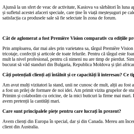
Ajunsă la un sfert de veac de activitate, Kasiova va sărbători în luna 
și sufletul acestei afaceri speciale, care ține în viață meșteșuguri pe c
satisfacția ca produsele sale să fie selectate în zona de forum.
Cât de aglomerat a fost Première Vision comparativ cu edițiile p
Prin amploarea, dar mai ales prin varietatea sa, târgul Première Vision e
tricotaje, confecții și articole de toate felurile. Pentru că târgul este fo
mult la nivel profesional, pentru că nimeni nu are timp de pierdut. Sim
bucurat să văd standuri din Bulgaria, Republica Moldova și țări africane.
Câți potențiali clienți ați întâlnit și ce capacități îi interesau? Ce t
Am avut mulți vizitatori la stand, unii ne cunosc de mult, alții au fost a
a fost un prilej de formare de noi idei. Am primit vizita grupelor de stu
Primim și colaborăm cu oricine, de la mici buticuri la firme mai mari. P
avem pretenții la cantități mari.
Care sunt principalele piețe pentru care lucrați în prezent?
Avem clienți din Europa în special, dar și din Canada. Mereu am încerca
client din Australia.