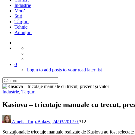
Industrie
Modă
Știri
Târguri
Tehnic
Anunțuri
0
Login to add posts to your read later list
Industrie
,
Târguri
Kasiova – tricotaje manuale cu trecut, prez
Amelia Turp-Balazs
,
24/03/2017
0
312
Senzaționalele tricotaje manuale realizate de Kasiova au fost selectate