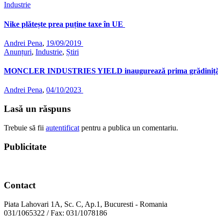
Industrie
Nike plătește prea puține taxe în UE
Andrei Pena
,
19/09/2019
Anunțuri
,
Industrie
,
Știri
MONCLER INDUSTRIES YIELD inaugurează prima grădiniță din
Andrei Pena
,
04/10/2023
Lasă un răspuns
Trebuie să fii
autentificat
pentru a publica un comentariu.
Publicitate
Contact
Piata Lahovari 1A, Sc. C, Ap.1, Bucuresti - Romania
031/1065322 / Fax: 031/1078186