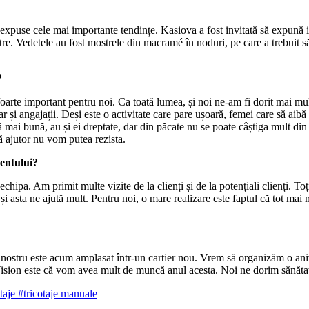
e cele mai importante tendințe. Kasiova a fost invitată să expună iniți
re. Vedetele au fost mostrele din macramé în noduri, pe care a trebuit să
?
arte important pentru noi. Ca toată lumea, și noi ne-am fi dorit mai mul
 dar și angajații. Deși este o activitate care pare ușoară, femei care să a
ă mai bună, au și ei dreptate, dar din păcate nu se poate câștiga mult di
ă ajutor nu vom putea rezista.
zentului?
echipa. Am primit multe vizite de la clienți și de la potențiali clienți
 și asta ne ajută mult. Pentru noi, o mare realizare este faptul că tot mai
 nostru este acum amplasat într-un cartier nou. Vrem să organizăm o aniv
Vision este că vom avea mult de muncă anul acesta. Noi ne dorim sănăta
otaje
#tricotaje manuale