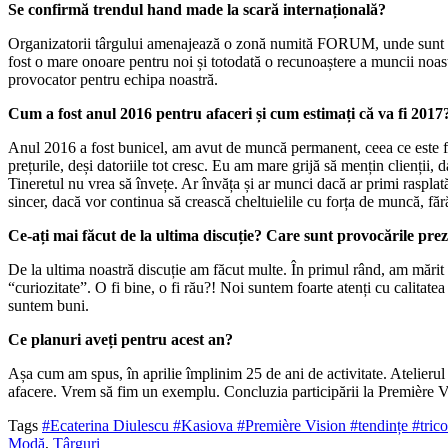
Se confirmă trendul hand made la scară internațională?
Organizatorii târgului amenajează o zonă numită FORUM, unde sunt expus
fost o mare onoare pentru noi și totodată o recunoaștere a muncii noast
provocator pentru echipa noastră.
Cum a fost anul 2016 pentru afaceri și cum estimați că va fi 2017
Anul 2016 a fost bunicel, am avut de muncă permanent, ceea ce este fo
prețurile, deși datoriile tot cresc. Eu am mare grijă să mențin clienții,
Tineretul nu vrea să învețe. Ar învăța și ar munci dacă ar primi rasplat
sincer, dacă vor continua să crească cheltuielile cu forța de muncă, făr
Ce-ați mai făcut de la ultima discuție? Care sunt provocările pre
De la ultima noastră discuție am făcut multe. În primul rând, am mărit 
“curiozitate”. O fi bine, o fi rău?! Noi suntem foarte atenți cu calitatea
suntem buni.
Ce planuri aveți pentru acest an?
Așa cum am spus, în aprilie împlinim 25 de ani de activitate. Atelierul
afacere. Vrem să fim un exemplu. Concluzia participării la Première 
Tags
#Ecaterina Diulescu
#Kasiova
#Première Vision
#tendințe
#tric
Modă
,
Târguri