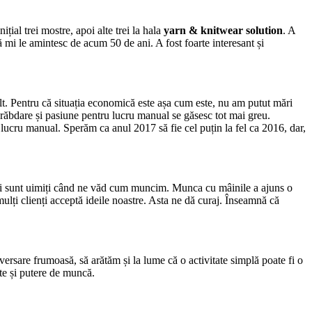
al trei mostre, apoi alte trei la hala
yarn & knitwear solution
. A
 mi le amintesc de acum 50 de ani. A fost foarte interesant și
t. Pentru că situația economică este așa cum este, nu am putut mări
ibă răbdare și pasiune pentru lucru manual se găsesc tot mai greu.
n lucru manual. Sperăm ca anul 2017 să fie cel puțin la fel ca 2016, dar,
. Toți sunt uimiți când ne văd cum muncim. Munca cu mâinile a ajuns o
 mulți clienți acceptă ideile noastre. Asta ne dă curaj. Înseamnă că
ersare frumoasă, să arătăm și la lume că o activitate simplă poate fi o
te și putere de muncă.