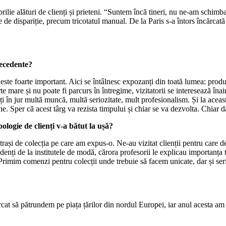
aprilie alături de clienți și prieteni. “Suntem încă tineri, nu ne-am sch
ale de dispariție, precum tricotatul manual. De la Paris s-a întors încărca
recedente?
ste foarte important. Aici se întâlnesc expozanți din toată lumea: producă
arte mare și nu poate fi parcurs în întregime, vizitatorii se interesează înai
ți în jur multă muncă, multă seriozitate, mult profesionalism. Și la ace
 Sper că acest târg va rezista timpului și chiar se va dezvolta. Chiar dac
ipologie de clienți v-a bătut la ușă?
trași de colecția pe care am expus-o. Ne-au vizitat clienții pentru care déj
denți de la institutele de modă, cărora profesorii le explicau importanța t
rimim comenzi pentru colecții unde trebuie să facem unicate, dar și serii
t să pătrundem pe piața țărilor din nordul Europei, iar anul acesta am re