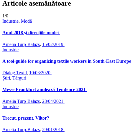
Articole asemănătoare
1/0
Industrie
,
Modă
Anul 2018 și direcțiile modei
Amelia Turp-Balazs
,
15/02/2019
Industrie
A tool-guide for organizing textile workers in South-East Europ
Dialog Textil
,
10/03/2020
Știri
,
Târguri
Messe Frankfurt anulează Tendence 2021
Amelia Turp-Balazs
,
28/04/2021
Industrie
Trecut, prezent. Viitor?
Amelia Turp-Balazs
,
29/01/2018