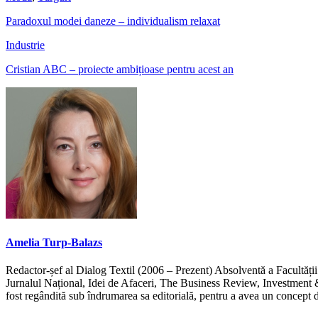
Paradoxul modei daneze – individualism relaxat
Industrie
Cristian ABC – proiecte ambițioase pentru acest an
Amelia Turp-Balazs
Redactor-șef al Dialog Textil (2006 – Prezent) Absolventă a Facultății 
Jurnalul Național, Idei de Afaceri, The Business Review, Investment &
fost regândită sub îndrumarea sa editorială, pentru a avea un concept d