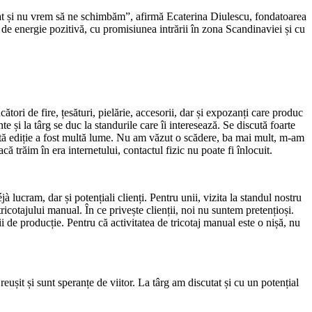
imbat și nu vrem să ne schimbăm”, afirmă Ecaterina Diulescu, fondatoarea
tă de energie pozitivă, cu promisiunea intrării în zona Scandinaviei și cu
tori de fire, țesături, pielărie, accesorii, dar și expozanți care produc
nte și la târg se duc la standurile care îi interesează. Se discută foarte
astă ediție a fost multă lume. Nu am văzut o scădere, ba mai mult, m-am
ă trăim în era internetului, contactul fizic nu poate fi înlocuit.
à lucram, dar și potențiali clienți. Pentru unii, vizita la standul nostru
ricotajului manual. În ce privește clienții, noi nu suntem pretențioși.
 de producție. Pentru că activitatea de tricotaj manual este o nișă, nu
ușit și sunt speranțe de viitor. La târg am discutat și cu un potențial