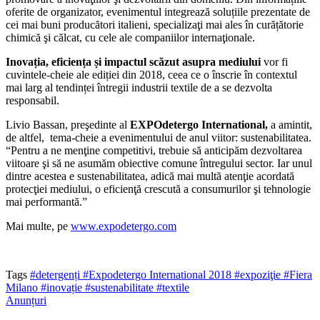
oferite de organizator, evenimentul integrează soluțiile prezentate de
cei mai buni producători italieni, specializaţi mai ales în curățătorie
chimică şi călcat, cu cele ale companiilor internaţionale.
Inovația, eficiența și impactul scăzut asupra mediului
vor fi
cuvintele-cheie ale ediției din 2018, ceea ce o înscrie în contextul
mai larg al tendinței întregii industrii textile de a se dezvolta
responsabil.
Livio Bassan, preşedinte al
EXPOdetergo International,
a amintit,
de altfel, tema-cheie a evenimentului de anul viitor: sustenabilitatea.
“Pentru a ne menţine competitivi, trebuie să anticipăm dezvoltarea
viitoare şi să ne asumăm obiective comune întregului sector. Iar unul
dintre acestea e sustenabilitatea, adică mai multă atenţie acordată
protecţiei mediului, o eficienţă crescută a consumurilor şi tehnologie
mai performantă.”
Mai multe, pe
www.expodetergo.com
Tags
#detergenți
#Expodetergo International 2018
#expoziţie
#Fiera
Milano
#inovație
#sustenabilitate
#textile
Anunțuri