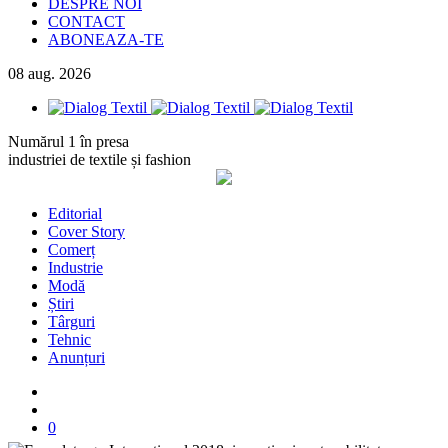
DESPRE NOI
CONTACT
ABONEAZA-TE
08
aug.
2026
Numărul 1 în presa
industriei de textile și fashion
Editorial
Cover Story
Comerț
Industrie
Modă
Știri
Târguri
Tehnic
Anunțuri
0