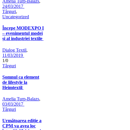
Amelia Turp-Balazs
,
24/03/2017
Târguri
,
Uncategorized
Începe MODEXPO I
– evenimentul modei
și al industriei textile
Dialog Textil
,
11/03/2019
1/0
Târguri
Somnul ca element
de lifestyle la
Heimtextil
Amelia Turp-Balazs
,
03/03/2017
Târguri
Următoarea ediție a
CPM va avea loc