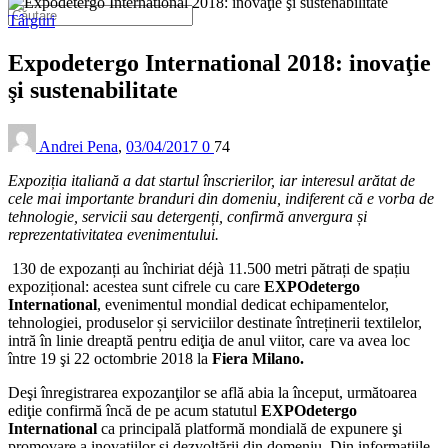
Târguri
Expodetergo International 2018: inovaţie
şi sustenabilitate
Andrei Pena
,
03/04/2017
0
74
Expoziția italiană a dat startul înscrierilor, iar interesul arătat de
cele mai importante branduri din domeniu, indiferent că e vorba de
tehnologie, servicii sau detergenți, confirmă anvergura și
reprezentativitatea evenimentului.
130 de expozanți au închiriat déjà 11.500 metri pătrați de spațiu
expozițional: acestea sunt cifrele cu care
EXPOdetergo
International
, evenimentul mondial dedicat echipamentelor,
tehnologiei, produselor și serviciilor destinate întreținerii textilelor,
intră în linie dreaptă pentru ediţia de anul viitor, care va avea loc
între 19 şi 22 octombrie 2018 la
Fiera Milano.
Deşi înregistrarea expozanţilor se află abia la început, următoarea
ediţie confirmă încă de pe acum statutul
EXPOdetergo
International
ca principală platformă mondială de expunere şi
promovare a inovaţiilor şi dezvoltării din domeniu. Din informațiile