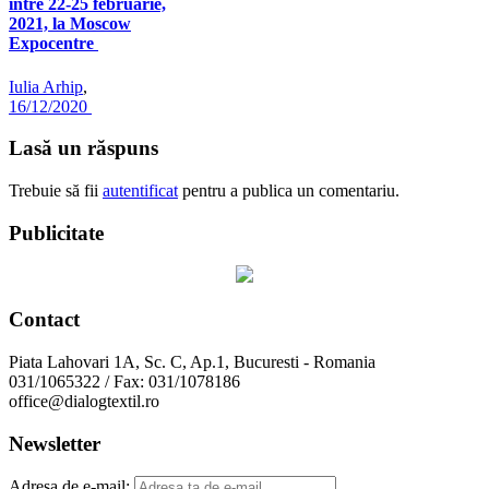
între 22-25 februarie,
2021, la Moscow
Expocentre
Iulia Arhip
,
16/12/2020
Lasă un răspuns
Trebuie să fii
autentificat
pentru a publica un comentariu.
Publicitate
Contact
Piata Lahovari 1A, Sc. C, Ap.1, Bucuresti - Romania
031/1065322 / Fax: 031/1078186
office@dialogtextil.ro
Newsletter
Adresa de e-mail: