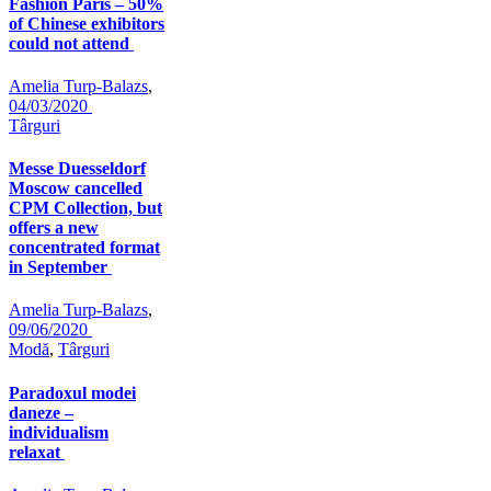
Fashion Paris – 50%
of Chinese exhibitors
could not attend
Amelia Turp-Balazs
,
04/03/2020
Târguri
Messe Duesseldorf
Moscow cancelled
CPM Collection, but
offers a new
concentrated format
in September
Amelia Turp-Balazs
,
09/06/2020
Modă
,
Târguri
Paradoxul modei
daneze –
individualism
relaxat