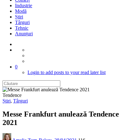
Industrie
Modă
Știri
Târguri
Tehnic
Anunțuri
0
Login to add posts to your read later list
Tendence
Știri
,
Târguri
Messe Frankfurt anulează Tendence
2021