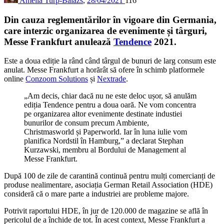
Amelia Turp-Balazs
,
28/04/2021
116
Din cauza reglementărilor în vigoare din Germania,
care interzic organizarea de evenimente și târguri,
Messe Frankfurt anulează
Tendence
2021.
Este a doua ediție la rând când târgul de bunuri de larg consum este
anulat. Messe Frankfurt a horărât să ofere în schimb platformele
online
Conzoom Solutions
și
Nextrade
.
„Am decis, chiar dacă nu ne este deloc ușor, să anulăm
ediția Tendence pentru a doua oară. Ne vom concentra
pe organizarea altor evenimente destinate industiei
bunurilor de consum precum Ambiente,
Christmasworld și Paperworld. Iar în luna iulie vom
planifica Nordstil în Hamburg,” a declarat Stephan
Kurzawski, membru al Bordului de Management al
Messe Frankfurt.
După 100 de zile de carantină continuă pentru mulți comercianți de
produse nealimentare, asociația German Retail Association (HDE)
consideră că o mare parte a industriei are probleme majore.
Potrivit raportului HDE, în jur de 120.000 de magazine se află în
pericolul de a închide de tot. În acest context, Messe Frankfurt a