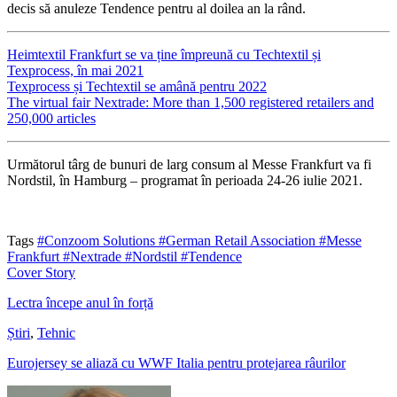
decis să anuleze Tendence pentru al doilea an la rând.
Heimtextil Frankfurt se va ține împreună cu Techtextil și
Texprocess, în mai 2021
Texprocess și Techtextil se amână pentru 2022
The virtual fair Nextrade: More than 1,500 registered retailers and
250,000 articles
Următorul târg de bunuri de larg consum al Messe Frankfurt va fi
Nordstil, în Hamburg – programat în perioada 24-26 iulie 2021.
Tags
#Conzoom Solutions
#German Retail Association
#Messe
Frankfurt
#Nextrade
#Nordstil
#Tendence
Cover Story
Lectra începe anul în forță
Știri
,
Tehnic
Eurojersey se aliază cu WWF Italia pentru protejarea râurilor