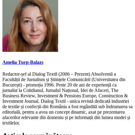
Amelia Turp-Balazs
Redactor-șef al Dialog Textil (2006 – Prezent) Absolventă a
Facultății de Jurnalism și Științele Comunicării (Universitatea din
București) - promoția 1996. Peste 20 de ani de experiență ca
jurnalist la Cotidianul, Jurnalul Național, Idei de Afaceri, The
Business Review, Investment & Pensions Europe, Construction &
Investment Journal. Dialog Textil - unica revistă dedicată industriei
de textile și confecții din România a fost regândită sub îndrumarea sa
editorială, pentru a avea un concept dinamic, axat pe prezentarea
afacerilor relevante din domeniu și pe informații din lumea modei și
textilelor.