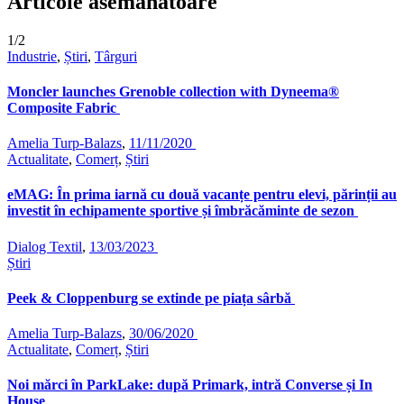
Articole asemănătoare
1/2
Industrie
,
Știri
,
Târguri
Moncler launches Grenoble collection with Dyneema®
Composite Fabric
Amelia Turp-Balazs
,
11/11/2020
Actualitate
,
Comerț
,
Știri
eMAG: În prima iarnă cu două vacanțe pentru elevi, părinții au
investit în echipamente sportive și îmbrăcăminte de sezon
Dialog Textil
,
13/03/2023
Știri
Peek & Cloppenburg se extinde pe piața sârbă
Amelia Turp-Balazs
,
30/06/2020
Actualitate
,
Comerț
,
Știri
Noi mărci în ParkLake: după Primark, intră Converse și In
House