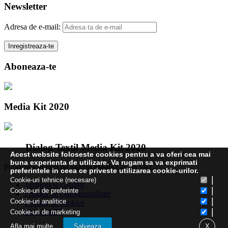
Newsletter
Adresa de e-mail:
Aboneaza-te
Media Kit 2020
Dialog Textil Media Kit 2020
Acest website foloseste cookies pentru a va oferi cea mai
buna experienta de utilizare. Va rugam sa va exprimati
Publicatie editata de Martin Media Group SRL
preferintele in ceea ce priveste utilizarea cookie-urilor.
|
Cookie-uri tehnice (necesare)
Termeni și condiții
|
Cookie-uri de preferinte
Politica de confidentialitate
|
Cookie-uri analitice
Politica de cookies
|
CONTACT
Cookie-uri de marketing
Afla mai multe
Salveaza
X