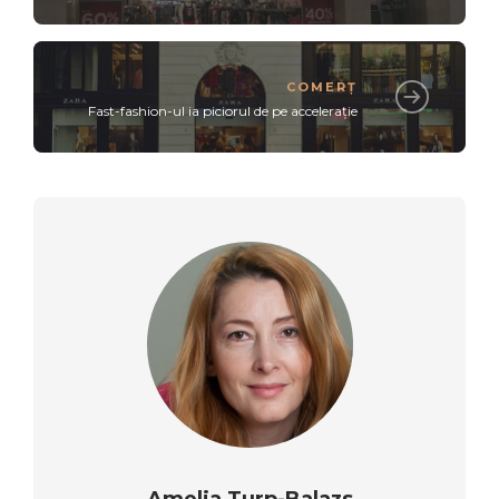
COMERȚ
Fast-fashion-ul ia piciorul de pe accelerație