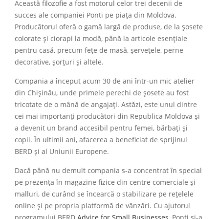
Această filozofie a fost motorul celor trei decenii de
succes ale companiei Ponti pe piața din Moldova.
Producătorul oferă o gamă largă de produse, de la șosete
colorate și ciorapi la modă, până la articole esențiale
pentru casă, precum fețe de masă, șervețele, perne
decorative, șorțuri și altele.
Compania a început acum 30 de ani într-un mic atelier
din Chișinău, unde primele perechi de șosete au fost
tricotate de o mână de angajați. Astăzi, este unul dintre
cei mai importanți producători din Republica Moldova și
a devenit un brand accesibil pentru femei, bărbați și
copii. În ultimii ani, afacerea a beneficiat de sprijinul
BERD și al Uniunii Europene.
Dacă până nu demult compania s-a concentrat în special
pe prezența în magazine fizice din centre comerciale și
malluri, de curând se încearcă o stabilizare pe rețelele
online și pe propria platformă de vânzări. Cu ajutorul
programului BERD
Advice for Small Businesses
, Ponti și-a