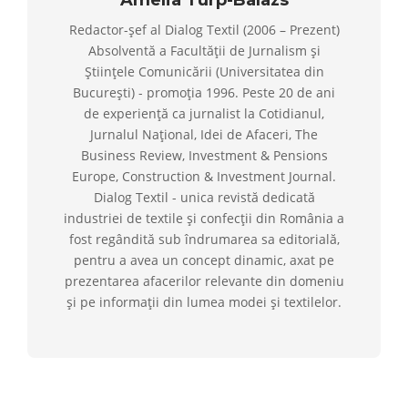
Amelia Turp-Balazs
Redactor-șef al Dialog Textil (2006 – Prezent)
Absolventă a Facultății de Jurnalism și
Științele Comunicării (Universitatea din
București) - promoția 1996. Peste 20 de ani
de experiență ca jurnalist la Cotidianul,
Jurnalul Național, Idei de Afaceri, The
Business Review, Investment & Pensions
Europe, Construction & Investment Journal.
Dialog Textil - unica revistă dedicată
industriei de textile și confecții din România a
fost regândită sub îndrumarea sa editorială,
pentru a avea un concept dinamic, axat pe
prezentarea afacerilor relevante din domeniu
și pe informații din lumea modei și textilelor.