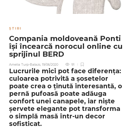
ȘTIRI
Compania moldoveană Ponti
își încearcă norocul online cu
sprijinul BERD
Amelia Turp-Balazs
,
19/06/2020
91
Lucrurile mici pot face diferența:
culoarea potrivită a șosetelor
poate crea o ținută interesantă, o
pernă pufoasă poate adăuga
confort unei canapele, iar niște
șervete elegante pot transforma
o simplă masă într-un decor
sofisticat.