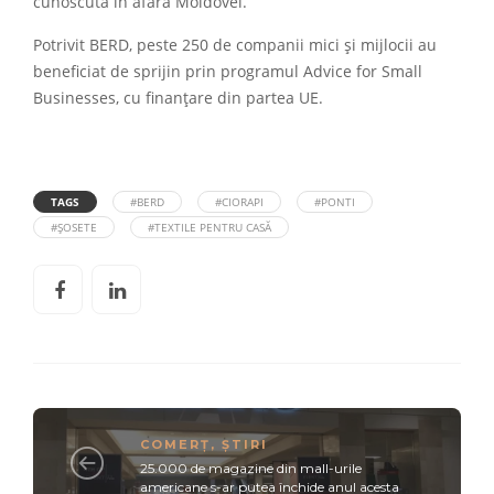
cunoscută în afara Moldovei.
Potrivit BERD, peste 250 de companii mici și mijlocii au
beneficiat de sprijin prin programul Advice for Small
Businesses, cu finanțare din partea UE.
TAGS
#BERD
#CIORAPI
#PONTI
#ȘOSETE
#TEXTILE PENTRU CASĂ
COMERȚ
,
ȘTIRI
25.000 de magazine din mall-urile
americane s-ar putea închide anul acesta