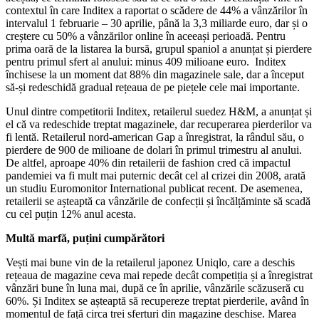
contextul în care Inditex a raportat o scădere de 44% a vânzărilor în
intervalul 1 februarie – 30 aprilie, până la 3,3 miliarde euro, dar și o
creștere cu 50% a vânzărilor online în aceeași perioadă. Pentru
prima oară de la listarea la bursă, grupul spaniol a anunțat și pierdere
pentru primul sfert al anului: minus 409 milioane euro. Inditex
închisese la un moment dat 88% din magazinele sale, dar a început
să-și redeschidă gradual rețeaua de pe piețele cele mai importante.
Unul dintre competitorii Inditex, retailerul suedez H&M, a anunțat și
el că va redeschide treptat magazinele, dar recuperarea pierderilor va
fi lentă. Retailerul nord-american Gap a înregistrat, la rândul său, o
pierdere de 900 de milioane de dolari în primul trimestru al anului.
De altfel, aproape 40% din retailerii de fashion cred că impactul
pandemiei va fi mult mai puternic decât cel al crizei din 2008, arată
un studiu Euromonitor International publicat recent. De asemenea,
retailerii se așteaptă ca vânzările de confecții și încălțăminte să scadă
cu cel puțin 12% anul acesta.
Multă marfă, puțini cumpărători
Vești mai bune vin de la retailerul japonez Uniqlo, care a deschis
rețeaua de magazine ceva mai repede decât competiția și a înregistrat
vânzări bune în luna mai, după ce în aprilie, vânzările scăzuseră cu
60%. Și Inditex se așteaptă să recupereze treptat pierderile, având în
momentul de față circa trei sferturi din magazine deschise. Marea