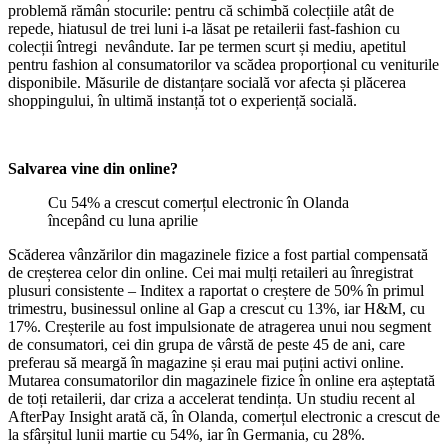
problemă rămân stocurile: pentru că schimbă colecțiile atât de
repede, hiatusul de trei luni i-a lăsat pe retailerii fast-fashion cu
colecții întregi nevândute. Iar pe termen scurt și mediu, apetitul
pentru fashion al consumatorilor va scădea proporțional cu veniturile
disponibile. Măsurile de distanțare socială vor afecta și plăcerea
shoppingului, în ultimă instanță tot o experiență socială.
Salvarea vine din online?
Cu 54% a crescut comerțul electronic în Olanda
începând cu luna aprilie
Scăderea vânzărilor din magazinele fizice a fost partial compensată
de creșterea celor din online. Cei mai mulți retaileri au înregistrat
plusuri consistente – Inditex a raportat o creștere de 50% în primul
trimestru, businessul online al Gap a crescut cu 13%, iar H&M, cu
17%. Creșterile au fost impulsionate de atragerea unui nou segment
de consumatori, cei din grupa de vârstă de peste 45 de ani, care
preferau să meargă în magazine și erau mai puțini activi online.
Mutarea consumatorilor din magazinele fizice în online era așteptată
de toți retailerii, dar criza a accelerat tendința. Un studiu recent al
AfterPay Insight arată că, în Olanda, comerțul electronic a crescut de
la sfârșitul lunii martie cu 54%, iar în Germania, cu 28%.