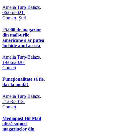
Amelia Turp-Balazs
,
06/05/2021
Comerț
,
Știri
25.000 de magazine
din mall-urile
americane s-ar putea
închide anul acesta
Amelia Turp-Balazs
,
19/06/2020
Comerț
Funcționalitate să fie,
dar la modă!
Amelia Turp-Balazs
,
21/03/2018
Comerț
Mediapost Hit Mail
oferă suport
magazinelor din