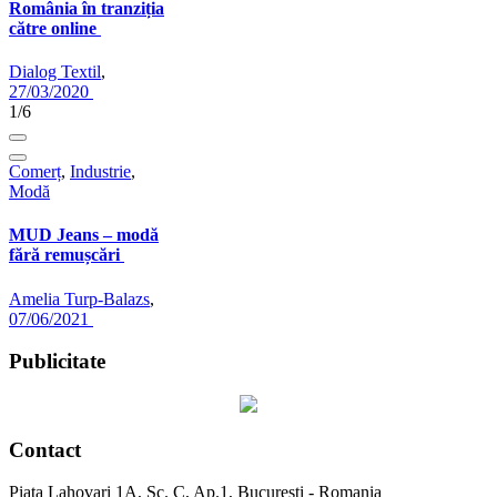
România în tranziția
către online
Dialog Textil
,
27/03/2020
1/6
Comerț
,
Industrie
,
Modă
MUD Jeans – modă
fără remușcări
Amelia Turp-Balazs
,
07/06/2021
Publicitate
Contact
Piata Lahovari 1A, Sc. C, Ap.1, Bucuresti - Romania