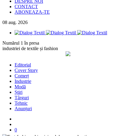
DESPRE NOI
CONTACT
ABONEAZA-TE
08
aug.
2026
Numărul 1 în presa
industriei de textile și fashion
Editorial
Cover Story
Comerț
Industrie
Modă
Știri
Târguri
Tehnic
Anunțuri
0