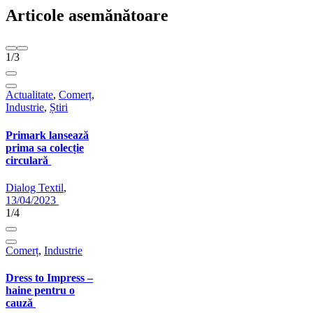
Articole asemănătoare
1/3
Actualitate
,
Comerț
,
Industrie
,
Știri
Primark lansează
prima sa colecție
circulară
Dialog Textil
,
13/04/2023
1/4
Comerț
,
Industrie
Dress to Impress –
haine pentru o
cauză