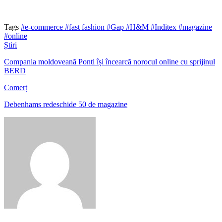
Tags
#e-commerce
#fast fashion
#Gap
#H&M
#Inditex
#magazine
#online
Știri
Compania moldoveană Ponti își încearcă norocul online cu sprijinul
BERD
Comerț
Debenhams redeschide 50 de magazine