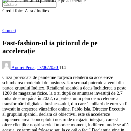
Credit foto: Zara / Inditex
Comerț
Fast-fashion-ul ia piciorul de pe
accelerație
Andrei Pena
,
17/06/2020
114
Criza provocată de pandemie forțează retailerii să accelereze
schimbarea modelului de business. Un semnal puternic a venit din
partea grupului Inditex. Retailerul spaniol a decis închiderea a peste
1200 de magazine fizice, la o zi după ce anunțase investiții de 2,7
miliarde euro până în 2022, ca parte a unui plan de accelerare a
transformării digitale a business-ului, din care 1 miliard de euro va fi
investit în creșterea vânzărilor online. Pablo Isla, Director Executiv
al grupului spaniol, declara că obiectivul este să accelereze
implementarea ”conceptului nostru de magazin integrat, care să
ofere clienților noștri servicii în orice moment, indiferent unde se află
aceștia, ce terminal folosesc sau la ce oră o fac.” Declarația vine în