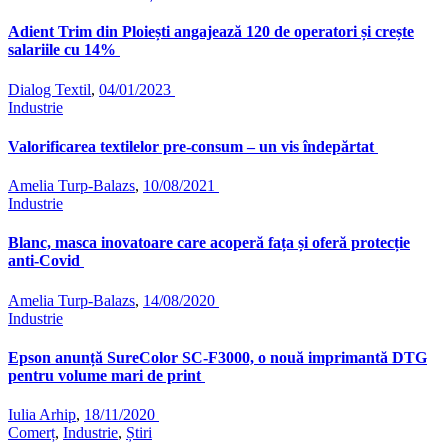
Adient Trim din Ploiești angajează 120 de operatori și crește
salariile cu 14%
Dialog Textil
,
04/01/2023
Industrie
Valorificarea textilelor pre-consum – un vis îndepărtat
Amelia Turp-Balazs
,
10/08/2021
Industrie
Blanc, masca inovatoare care acoperă fața și oferă protecție
anti-Covid
Amelia Turp-Balazs
,
14/08/2020
Industrie
Epson anunță SureColor SC-F3000, o nouă imprimantă DTG
pentru volume mari de print
Iulia Arhip
,
18/11/2020
Comerț
,
Industrie
,
Știri