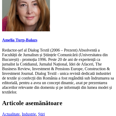
Amelia Turp-Balazs
Redactor-șef al Dialog Textil (2006 – Prezent) Absolventă a
Facultății de Jurnalism și Științele Comunicării (Universitatea din
București) - promoția 1996. Peste 20 de ani de experiență ca
jurnalist la Cotidianul, Jurnalul Național, Idei de Afaceri, The
Business Review, Investment & Pensions Europe, Construction &
Investment Journal. Dialog Textil - unica revistă dedicată industriei
de textile și confecții din România a fost regândită sub îndrumarea sa
editorială, pentru a avea un concept dinamic, axat pe prezentarea
afacerilor relevante din domeniu și pe informații din lumea modei și
textilelor.
Articole asemănătoare
Actualitate
,
Industrie
,
Știri