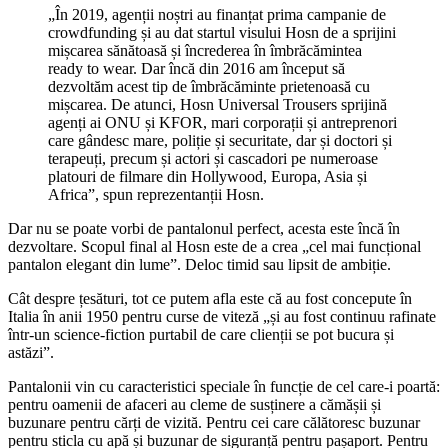
„În 2019, agenții noștri au finanțat prima campanie de
crowdfunding și au dat startul visului Hosn de a sprijini
mișcarea sănătoasă și încrederea în îmbrăcămintea
ready to wear. Dar încă din 2016 am început să
dezvoltăm acest tip de îmbrăcăminte prietenoasă cu
mișcarea. De atunci, Hosn Universal Trousers sprijină
agenți ai ONU și KFOR, mari corporații și antreprenori
care gândesc mare, poliție și securitate, dar și doctori și
terapeuți, precum și actori și cascadori pe numeroase
platouri de filmare din Hollywood, Europa, Asia și
Africa”, spun reprezentanții Hosn.
Dar nu se poate vorbi de pantalonul perfect, acesta este încă în
dezvoltare. Scopul final al Hosn este de a crea „cel mai funcțional
pantalon elegant din lume”. Deloc timid sau lipsit de ambiție.
Cât despre țesături, tot ce putem afla este că au fost concepute în
Italia în anii 1950 pentru curse de viteză „și au fost continuu rafinate
într-un science-fiction purtabil de care clienții se pot bucura și
astăzi”.
Pantalonii vin cu caracteristici speciale în funcție de cel care-i poartă:
pentru oamenii de afaceri au cleme de susținere a cămășii și
buzunare pentru cărți de vizită. Pentru cei care călătoresc buzunar
pentru sticla cu apă și buzunar de siguranță pentru pașaport. Pentru