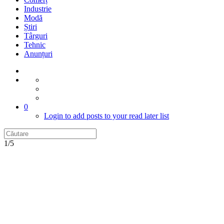
Industrie
Modă
Știri
Târguri
Tehnic
Anunțuri
0
Login to add posts to your read later list
1/5