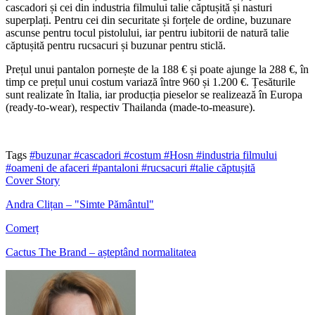
cascadori și cei din industria filmului talie căptușită și nasturi
superplați. Pentru cei din securitate și forțele de ordine, buzunare
ascunse pentru tocul pistolului, iar pentru iubitorii de natură talie
căptușită pentru rucsacuri și buzunar pentru sticlă.
Prețul unui pantalon pornește de la 188 € și poate ajunge la 288 €, în
timp ce prețul unui costum variază între 960 și 1.200 €. Țesăturile
sunt realizate în Italia, iar producția pieselor se realizează în Europa
(ready-to-wear), respectiv Thailanda (made-to-measure).
Tags
#buzunar
#cascadori
#costum
#Hosn
#industria filmului
#oameni de afaceri
#pantaloni
#rucsacuri
#talie căptușită
Cover Story
Andra Clițan – "Simte Pământul"
Comerț
Cactus The Brand – așteptând normalitatea