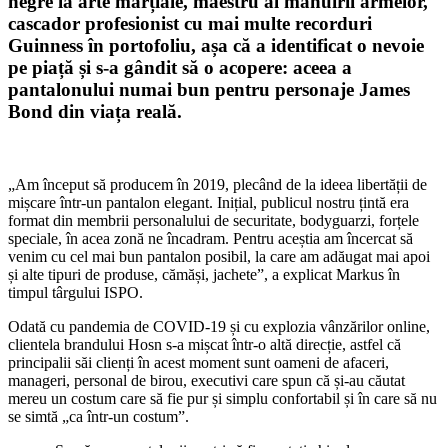
negre la arte marțiale, maestru al mânuirii armelor,
cascador profesionist cu mai multe recorduri
Guinness în portofoliu, așa că a identificat o nevoie
pe piață și s-a gândit să o acopere: aceea a
pantalonului numai bun pentru personaje James
Bond din viața reală.
„Am început să producem în 2019, plecând de la ideea libertății de
mișcare într-un pantalon elegant. Inițial, publicul nostru țintă era
format din membrii personalului de securitate, bodyguarzi, forțele
speciale, în acea zonă ne încadram. Pentru aceștia am încercat să
venim cu cel mai bun pantalon posibil, la care am adăugat mai apoi
și alte tipuri de produse, cămăși, jachete”, a explicat Markus în
timpul târgului ISPO.
Odată cu pandemia de COVID-19 și cu explozia vânzărilor online,
clientela brandului Hosn s-a mișcat într-o altă direcție, astfel că
principalii săi clienți în acest moment sunt oameni de afaceri,
manageri, personal de birou, executivi care spun că și-au căutat
mereu un costum care să fie pur și simplu confortabil și în care să nu
se simtă „ca într-un costum”.