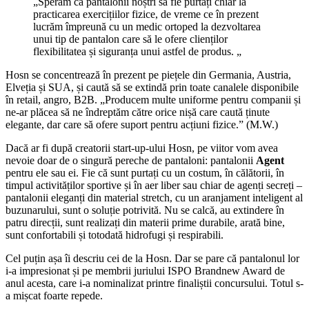
„Sperăm ca pantalonii noștri să fie purtați chiar la
practicarea exercițiilor fizice, de vreme ce în prezent
lucrăm împreună cu un medic ortoped la dezvoltarea
unui tip de pantalon care să le ofere clienților
flexibilitatea și siguranța unui astfel de produs. „
Hosn se concentrează în prezent pe piețele din Germania, Austria,
Elveția și SUA, și caută să se extindă prin toate canalele disponibile
în retail, angro, B2B. „Producem multe uniforme pentru companii și
ne-ar plăcea să ne îndreptăm către orice nișă care caută ținute
elegante, dar care să ofere suport pentru acțiuni fizice.” (M.W.)
Dacă ar fi după creatorii start-up-ului Hosn, pe viitor vom avea
nevoie doar de o singură pereche de pantaloni: pantalonii
Agent
pentru ele sau ei. Fie că sunt purtați cu un costum, în călătorii, în
timpul activităților sportive și în aer liber sau chiar de agenți secreți –
pantalonii eleganți din material stretch, cu un aranjament inteligent al
buzunarului, sunt o soluție potrivită. Nu se calcă, au extindere în
patru direcții, sunt realizați din materii prime durabile, arată bine,
sunt confortabili și totodată hidrofugi și respirabili.
Cel puțin așa îi descriu cei de la Hosn. Dar se pare că pantalonul lor
i-a impresionat și pe membrii juriului ISPO Brandnew Award de
anul acesta, care i-a nominalizat printre finaliștii concursului. Totul s-
a mișcat foarte repede.