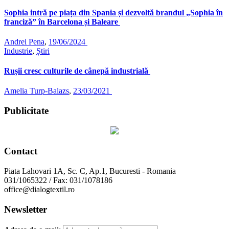
Sophia intră pe piața din Spania și dezvoltă brandul „Sophia în
franciză” în Barcelona și Baleare
Andrei Pena
,
19/06/2024
Industrie
,
Știri
Rușii cresc culturile de cânepă industrială
Amelia Turp-Balazs
,
23/03/2021
Publicitate
Contact
Piata Lahovari 1A, Sc. C, Ap.1, Bucuresti - Romania
031/1065322 / Fax: 031/1078186
office@dialogtextil.ro
Newsletter