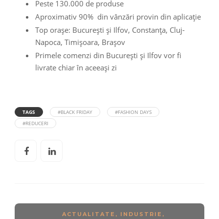
Peste 130.000 de produse
Aproximativ 90% din vânzări provin din aplicație
Top orașe: București și Ilfov, Constanța, Cluj-
Napoca, Timișoara, Brașov
Primele comenzi din București și Ilfov vor fi
livrate chiar în aceeași zi
TAGS
#BLACK FRIDAY
#FASHION DAYS
#REDUCERI
ACTUALITATE
,
INDUSTRIE
,