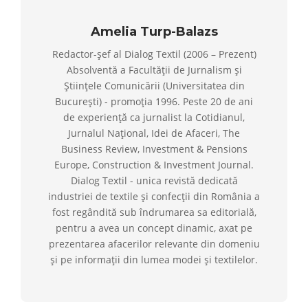
Amelia Turp-Balazs
Redactor-șef al Dialog Textil (2006 – Prezent)
Absolventă a Facultății de Jurnalism și
Științele Comunicării (Universitatea din
București) - promoția 1996. Peste 20 de ani
de experiență ca jurnalist la Cotidianul,
Jurnalul Național, Idei de Afaceri, The
Business Review, Investment & Pensions
Europe, Construction & Investment Journal.
Dialog Textil - unica revistă dedicată
industriei de textile și confecții din România a
fost regândită sub îndrumarea sa editorială,
pentru a avea un concept dinamic, axat pe
prezentarea afacerilor relevante din domeniu
și pe informații din lumea modei și textilelor.