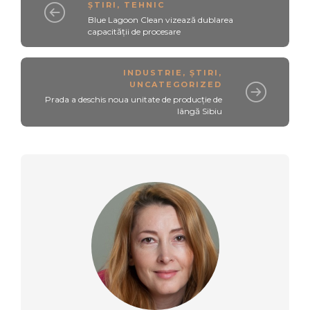
ȘTIRI
,
TEHNIC
Blue Lagoon Clean vizează dublarea
capacității de procesare
INDUSTRIE
,
ȘTIRI
,
UNCATEGORIZED
Prada a deschis noua unitate de producție de
lângă Sibiu