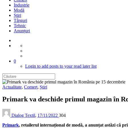
Industrie
Modă
Știri
Târguri
Tehnic
Anunțuri
0
Login to add posts to your read later list
Actualitate
,
Comerț
,
Știri
Primark va deschide primul magazin în R
Dialog Textil
,
17/11/2022
304
Primark
, retailerul internațional de modă, a anunțat astăzi că 