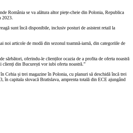
 unde România se va alătura altor piețe-cheie din Polonia, Republica
n 2023.
ă sunt încă disponibile, inclusiv posturi de asistent retail la
i noi articole de modă din sezonul toamnă-iarnă, din categoriile de
rbători, oferindu-le clienților ocazia de a profita de oferta noastră
 clienți din București vor iubi oferta noastră.”
în Cehia și trei magazine în Polonia, cu planuri să deschidă încă trei
023, în capitala slovacă Bratislava, amprenta totală din ECE ajungând