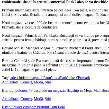
emblematic, situat în centrul comercial ParkLake, se va deschide
Primark marchează astfel intrarea pe cea de-a 15-a piață, o continuare
Cehă și Slovenia. Retailerul a anunțat și un al doilea magazin în Bucu
Noul magazin va crea 290 de locuri de muncă pentru economia locală din
Primark, dar și posturi de conducere.
Noul magazin Primark din ParkLake București se va întinde pe o supraf
articole pentru femei, bărbați, copii și produse pentru casă, precum și
Eduard Moise, Manager Magazin, Primark Bucharest ParkLake: „Suntem în
uimitoare înainte de Crăciun. Fie că sunt articole de bază pentru întreag
Europa Centrală și de Est este o piață de creștere importantă pentru Pr
magazine în Polonia până la sfârșitul anului 2023. Planurile ambițioase
astfel la 12 magazine pe cinci piețe.
Tags
#deschidere magazin România
#ParkLake
#Primark
Actualitate
,
Comerț
,
Modă
,
Știri
Brandul polonez 4F deschide un magazin flagship în Mega Mall Bucu
Actualitate
,
Comerț
,
Modă
,
Știri
Estee Lauder cumpără brandul Tom Ford