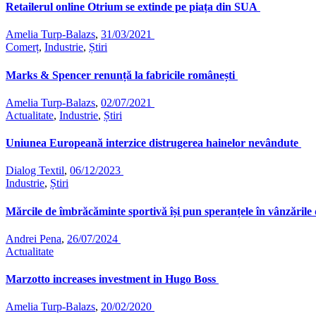
Retailerul online Otrium se extinde pe piața din SUA
Amelia Turp-Balazs
,
31/03/2021
Comerț
,
Industrie
,
Știri
Marks & Spencer renunță la fabricile românești
Amelia Turp-Balazs
,
02/07/2021
Actualitate
,
Industrie
,
Știri
Uniunea Europeană interzice distrugerea hainelor nevândute
Dialog Textil
,
06/12/2023
Industrie
,
Știri
Mărcile de îmbrăcăminte sportivă își pun speranțele în vânzările
Andrei Pena
,
26/07/2024
Actualitate
Marzotto increases investment in Hugo Boss
Amelia Turp-Balazs
,
20/02/2020