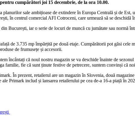
 pentru cumpărători joi 15 decembrie, de la ora 10.00.
 a planurilor sale ambițioase de extindere în Europa Centrală și de Est,
rești, în centrul comercial AFI Cotroceni, care urmează să se deschidă î
 București, iar o serie de locuri de muncă cu jumătate sau normă întreag
ață de 3.735 mp împărțită pe două etaje. Cumpărătorii pot găsi cele ma
 produse de frumusețe și accesorii.
cântați că noul nostru magazin se va deschide înainte de sezonul de să
a familie, fie că sunt ținute festive de petrecere, suntem convinși că noii
imark. În prezent, retailerul are un magazin în Slovenia, două magazine 
 ale Primark includ și lansarea retailerului pe cea de-a 16-a piață în 2
rești