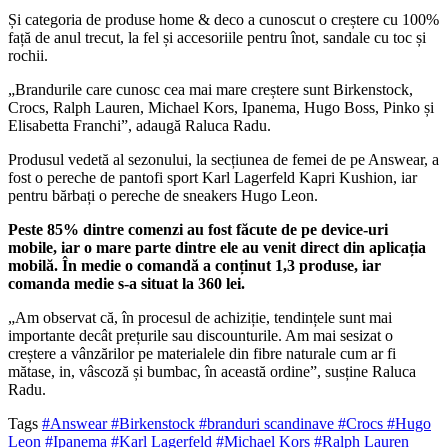
Și categoria de produse home & deco a cunoscut o creștere cu 100%
față de anul trecut, la fel și accesoriile pentru înot, sandale cu toc și
rochii.
„Brandurile care cunosc cea mai mare creștere sunt Birkenstock,
Crocs, Ralph Lauren, Michael Kors, Ipanema, Hugo Boss, Pinko și
Elisabetta Franchi”, adaugă Raluca Radu.
Produsul vedetă al sezonului, la secțiunea de femei de pe Answear, a
fost o pereche de pantofi sport Karl Lagerfeld Kapri Kushion, iar
pentru bărbați o pereche de sneakers Hugo Leon.
Peste 85% dintre comenzi au fost făcute de pe device-uri
mobile, iar o mare parte dintre ele au venit direct din aplicația
mobilă. În medie o comandă a conținut 1,3 produse, iar
comanda medie s-a situat la 360 lei.
„Am observat că, în procesul de achiziție, tendințele sunt mai
importante decât prețurile sau discounturile. Am mai sesizat o
creștere a vânzărilor pe materialele din fibre naturale cum ar fi
mătase, in, vâscoză și bumbac, în această ordine”, susține Raluca
Radu.
Tags
#Answear
#Birkenstock
#branduri scandinave
#Crocs
#Hugo
Leon
#Ipanema
#Karl Lagerfeld
#Michael Kors
#Ralph Lauren