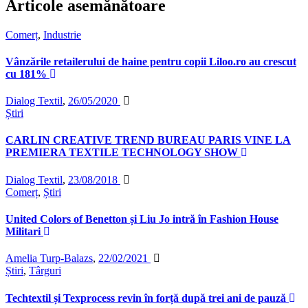
Articole asemănătoare
Comerț
,
Industrie
Vânzările retailerului de haine pentru copii Liloo.ro au crescut
cu 181%
Dialog Textil
,
26/05/2020
Știri
CARLIN CREATIVE TREND BUREAU PARIS VINE LA
PREMIERA TEXTILE TECHNOLOGY SHOW
Dialog Textil
,
23/08/2018
Comerț
,
Știri
United Colors of Benetton și Liu Jo intră în Fashion House
Militari
Amelia Turp-Balazs
,
22/02/2021
Știri
,
Târguri
Techtextil și Texprocess revin în forță după trei ani de pauză