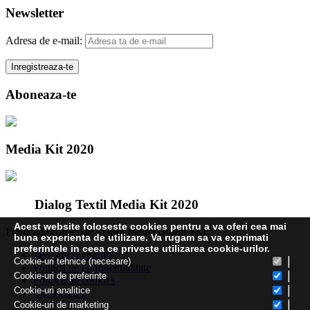
Newsletter
Adresa de e-mail:
Aboneaza-te
Media Kit 2020
Dialog Textil Media Kit 2020
Acest website foloseste cookies pentru a va oferi cea mai
Publicatie editata de Martin Media Group SRL
buna experienta de utilizare. Va rugam sa va exprimati
preferintele in ceea ce priveste utilizarea cookie-urilor.
Termeni și condiții
|
Cookie-uri tehnice (necesare)
Politica de confidentialitate
|
Cookie-uri de preferinte
Politica de cookies
|
Cookie-uri analitice
CONTACT
|
Cookie-uri de marketing