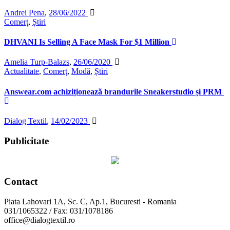
Andrei Pena
,
28/06/2022
Comerț
,
Știri
DHVANI Is Selling A Face Mask For $1 Million
Amelia Turp-Balazs
,
26/06/2020
Actualitate
,
Comerț
,
Modă
,
Știri
Answear.com achiziționează brandurile Sneakerstudio și PRM
Dialog Textil
,
14/02/2023
Publicitate
Contact
Piata Lahovari 1A, Sc. C, Ap.1, Bucuresti - Romania
031/1065322 / Fax: 031/1078186
office@dialogtextil.ro