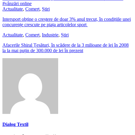
#vânzări online
Actualitate
,
Comerț
,
Știri
Intersport obține o creștere de doar 3% anul trecut, în condițiile unei
concurențe crescute pe piața articolelor sport
Actualitate
,
Comerț
,
Industrie
,
Știri
Afacerile Shiral Țesături, în scădere de la 3 milioane de lei în 2008
la la mai puțin de 300.000 de lei în prezent
Dialog Textil