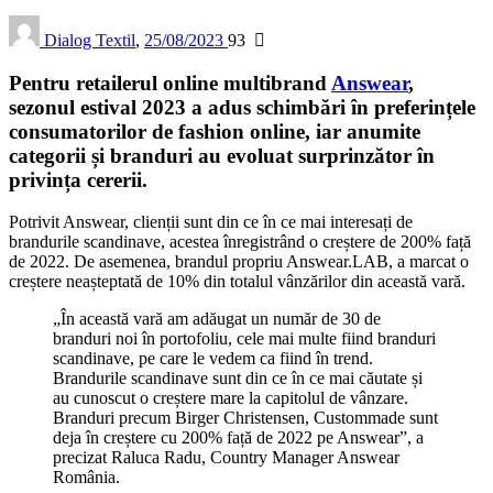
Dialog Textil
,
25/08/2023
93
Pentru retailerul online multibrand
Answear
,
sezonul estival 2023 a adus schimbări în preferințele
consumatorilor de fashion online, iar anumite
categorii și branduri au evoluat surprinzător în
privința cererii.
Potrivit Answear, clienții sunt din ce în ce mai interesați de
brandurile scandinave, acestea înregistrând o creștere de 200% față
de 2022. De asemenea, brandul propriu Answear.LAB, a marcat o
creștere neașteptată de 10% din totalul vânzărilor din această vară.
„În această vară am adăugat un număr de 30 de
branduri noi în portofoliu, cele mai multe fiind branduri
scandinave, pe care le vedem ca fiind în trend.
Brandurile scandinave sunt din ce în ce mai căutate și
au cunoscut o creștere mare la capitolul de vânzare.
Branduri precum Birger Christensen, Custommade sunt
deja în creștere cu 200% față de 2022 pe Answear”, a
precizat Raluca Radu, Country Manager Answear
România.