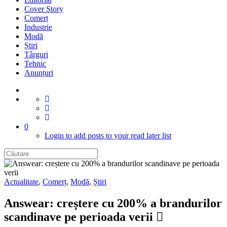
Cover Story
Comerț
Industrie
Modă
Știri
Târguri
Tehnic
Anunțuri
0
Login to add posts to your read later list
Actualitate
,
Comerț
,
Modă
,
Știri
Answear: creștere cu 200% a brandurilor
scandinave pe perioada verii